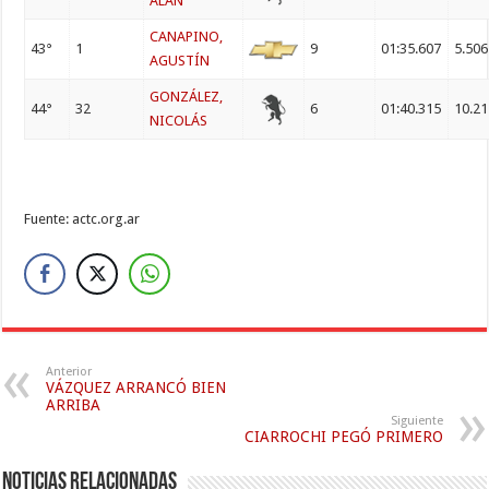
ALAN
CANAPINO,
43°
1
9
01:35.607
5.506
AGUSTÍN
GONZÁLEZ,
44°
32
6
01:40.315
10.2
NICOLÁS
Fuente: actc.org.ar
Anterior
VÁZQUEZ ARRANCÓ BIEN
ARRIBA
Siguiente
CIARROCHI PEGÓ PRIMERO
Noticias relacionadas