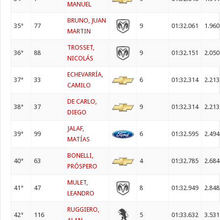
MANUEL
BRUNO, JUAN
35°
77
9
01:32.061
1.960
MARTIN
TROSSET,
36°
88
9
01:32.151
2.050
NICOLÁS
ECHEVARRÍA,
37°
33
6
01:32.314
2.213
CAMILO
DE CARLO,
38°
37
9
01:32.314
2.213
DIEGO
JALAF,
39°
99
6
01:32.595
2.494
MATÍAS
BONELLI,
40°
63
4
01:32.785
2.684
PRÓSPERO
MULET,
41°
47
8
01:32.949
2.848
LEANDRO
RUGGIERO,
42°
116
5
01:33.632
3.531