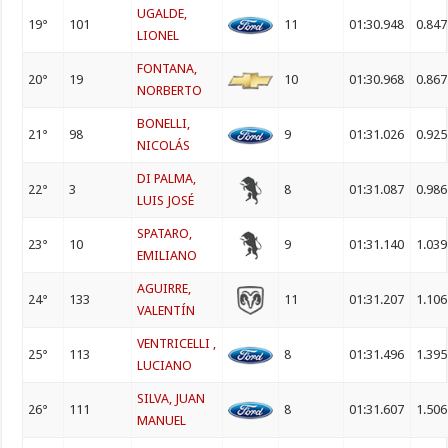
UGALDE,
19°
101
11
01:30.948
0.847
LIONEL
FONTANA,
20°
19
10
01:30.968
0.867
NORBERTO
BONELLI,
21°
98
9
01:31.026
0.925
NICOLÁS
DI PALMA,
22°
3
8
01:31.087
0.986
LUIS JOSÉ
SPATARO,
23°
10
9
01:31.140
1.039
EMILIANO
AGUIRRE,
24°
133
11
01:31.207
1.106
VALENTÍN
VENTRICELLI ,
25°
113
8
01:31.496
1.395
LUCIANO
SILVA, JUAN
26°
111
8
01:31.607
1.506
MANUEL