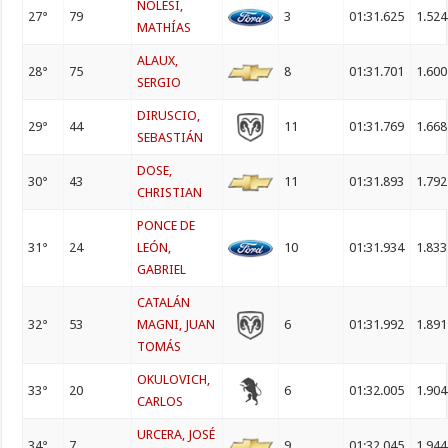
NOLESI,
27°
79
3
01:31.625
1.524
MATHÍAS
ALAUX,
28°
75
8
01:31.701
1.600
SERGIO
DIRUSCIO,
29°
44
11
01:31.769
1.668
SEBASTIÁN
DOSE,
30°
43
11
01:31.893
1.792
CHRISTIAN
PONCE DE
31°
24
LEÓN,
10
01:31.934
1.833
GABRIEL
CATALÁN
32°
53
MAGNI, JUAN
6
01:31.992
1.891
TOMÁS
OKULOVICH,
33°
20
6
01:32.005
1.904
CARLOS
URCERA, JOSÉ
34°
7
9
01:32.045
1.944