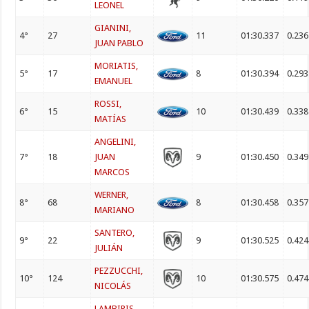
LEONEL
GIANINI,
4°
27
11
01:30.337
0.236
JUAN PABLO
MORIATIS,
5°
17
8
01:30.394
0.293
EMANUEL
ROSSI,
6°
15
10
01:30.439
0.338
MATÍAS
ANGELINI,
7°
18
JUAN
9
01:30.450
0.349
MARCOS
WERNER,
8°
68
8
01:30.458
0.357
MARIANO
SANTERO,
9°
22
9
01:30.525
0.424
JULIÁN
PEZZUCCHI,
10°
124
10
01:30.575
0.474
NICOLÁS
LAMBIRIS,