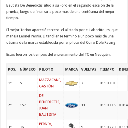
Bautista De Benedictis situó a su Ford en el segundo escalón de la
prueba, luego de finalizar a poco más de una centésima del mejor
tiempo.
El mejor Torino apareció tercero: el alistado por el Laboritto Jrs, que
maneja Leonel Pernía. El tandilense terminó a un poco más de una
décima de la marca establecida por el piloto del Coiro Dole Racing.
Estos fueron los tiempos del entrenamiento del TC en Neuquén:
POS.
NÚMERO
PILOTO
MARCA
VUELTAS
TIEMPO
DIFE
MAZZACANE,
1°
5
7
01:30.101
GASTÓN
DE
BENEDICTIS,
2°
157
11
01:30.115
0.014
JUAN
BAUTISTA
PERNÍA,
3°
36
9
01:30.220
0.119