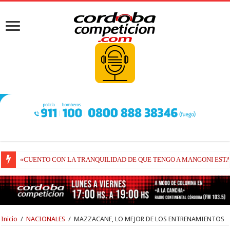
«CUENTO CON LA TRANQUILIDAD DE QUE TENGO A MANGONI ESTA
FIN DE SEMANA DE REGRESO PARA EL TC2000: VUELVE A CORRER
Inicio
/
NACIONALES
/
MAZZACANE, LO MEJOR DE LOS ENTRENAMIENTOS