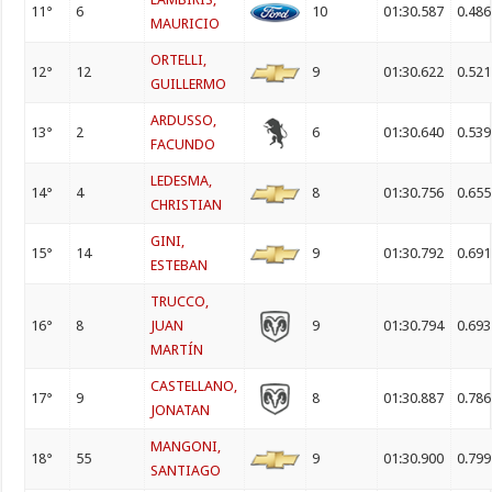
11°
6
10
01:30.587
0.486
MAURICIO
ORTELLI,
12°
12
9
01:30.622
0.521
GUILLERMO
ARDUSSO,
13°
2
6
01:30.640
0.539
FACUNDO
LEDESMA,
14°
4
8
01:30.756
0.655
CHRISTIAN
GINI,
15°
14
9
01:30.792
0.691
ESTEBAN
TRUCCO,
16°
8
JUAN
9
01:30.794
0.693
MARTÍN
CASTELLANO,
17°
9
8
01:30.887
0.786
JONATAN
MANGONI,
18°
55
9
01:30.900
0.799
SANTIAGO