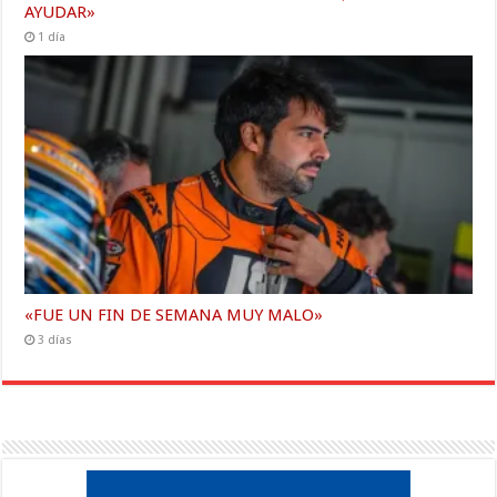
AYUDAR»
1 día
«FUE UN FIN DE SEMANA MUY MALO»
3 días