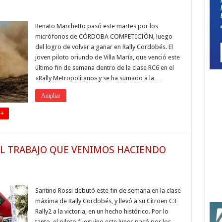
Renato Marchetto pasó este martes por los
micrófonos de CÓRDOBA COMPETICIÓN, luego
del logro de volver a ganar en Rally Cordobés. El
joven piloto oriundo de Villa María, que venció este
último fin de semana dentro de la clase RC6 en el
«Rally Metropolitano» y se ha sumado a la …
Ampliar
 +
EL TRABAJO QUE VENIMOS HACIENDO
Santino Rossi debutó este fin de semana en la clase
máxima de Rally Cordobés, y llevó a su Citroën C3
Rally2 a la victoria, en un hecho histórico. Por lo
tanto, el piloto fueguino este lunes pasó por los