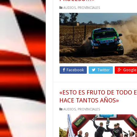
AUDIOS
,
PROVINCIALES
Facebook
Twitter
Google
«ESTO ES FRUTO DE TODO 
HACE TANTOS AÑOS»
AUDIOS
,
PROVINCIALES