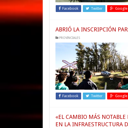
Facebook
Twitter
Google
ABRIÓ LA INSCRIPCIÓN PA
PROVINCIALES
Facebook
Twitter
Google
«EL CAMBIO MÁS NOTABLE 
EN LA INFRAESTRUCTURA D