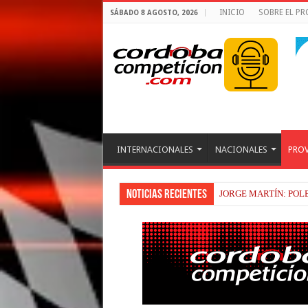
INICIO
SOBRE EL P
SÁBADO 8 AGOSTO, 2026
INTERNACIONALES
NACIONALES
PROV
Noticias recientes
JORGE MARTÍN: POL
LA PREOCUPACIÓN D