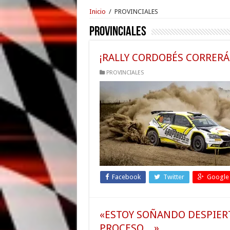
Inicio
/
PROVINCIALES
PROVINCIALES
¡RALLY CORDOBÉS CORRERÁ 
PROVINCIALES
Facebook
Twitter
Google
«ESTOY SOÑANDO DESPIERT
PROCESO…»