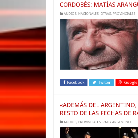
CORDOBÉS: MATÍAS ARAN
AUDIOS
,
NACIONALES
,
OTRAS
,
PROVINCIALES
Facebook
Twitter
Google
«ADEMÁS DEL ARGENTINO, 
RESTO DE LAS FECHAS DE 
AUDIOS
,
PROVINCIALES
,
RALLY ARGENTINO