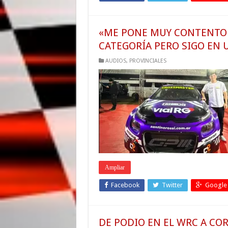
«ME PONE MUY CONTENTO 
CATEGORÍA PERO SIGO EN
AUDIOS
,
PROVINCIALES
Ampliar
Facebook
Twitter
Google
DE PODIO EN EL WRC A CO