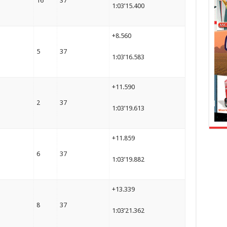
16
37
1:03’15.400
+8.560
5
37
1:03’16.583
+11.590
2
37
1:03’19.613
+11.859
6
37
1:03’19.882
+13.339
8
37
1:03’21.362