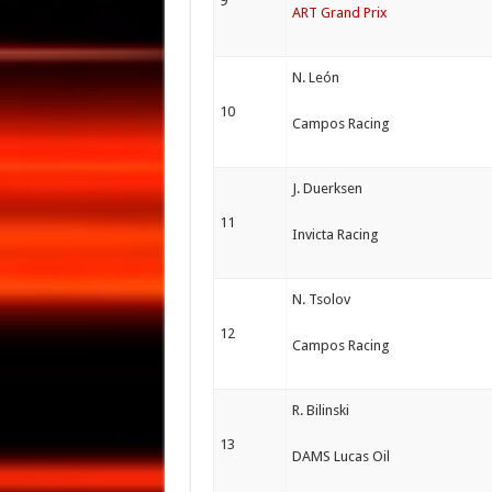
9
ART Grand Prix
N. León
10
Campos Racing
J. Duerksen
11
Invicta Racing
N. Tsolov
12
Campos Racing
R. Bilinski
13
DAMS Lucas Oil