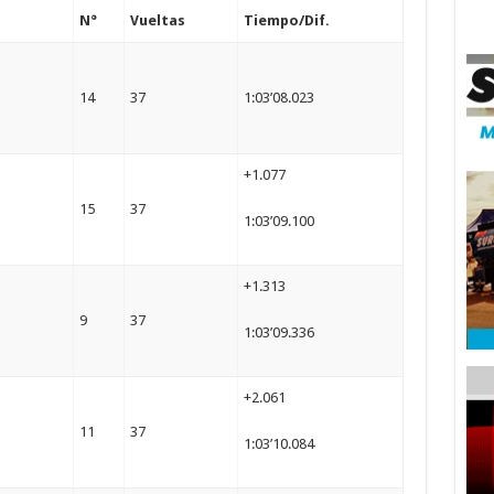
N°
Vueltas
Tiempo/Dif.
14
37
1:03’08.023
+1.077
15
37
1:03’09.100
+1.313
9
37
1:03’09.336
+2.061
11
37
1:03’10.084