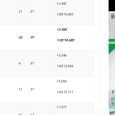
+2.442
21
37
1:03’10.465
+2.666
22
37
1:03’10.689
+5.346
4
37
1:03’13.369
+5.694
12
37
1:03’13.717
+7.377