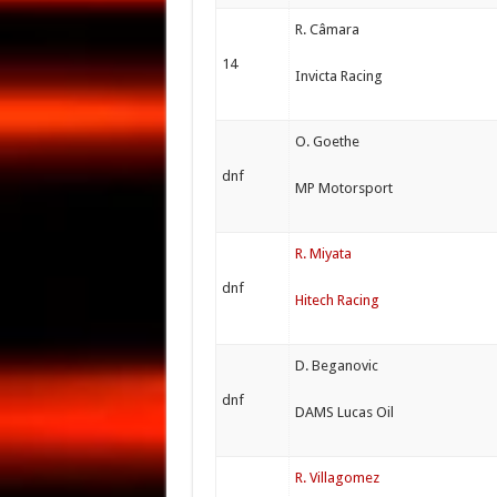
R. Câmara
14
Invicta Racing
O. Goethe
dnf
MP Motorsport
R. Miyata
dnf
Hitech Racing
D. Beganovic
dnf
DAMS Lucas Oil
R. Villagomez