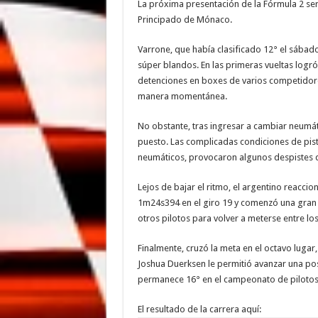
La próxima presentación de la Fórmula 2 será
Principado de Mónaco.
Varrone, que había clasificado 12° el sábad
súper blandos. En las primeras vueltas logr
detenciones en boxes de varios competidores
manera momentánea.
No obstante, tras ingresar a cambiar neumát
puesto. Las complicadas condiciones de pista
neumáticos, provocaron algunos despistes qu
Lejos de bajar el ritmo, el argentino reacc
1m24s394 en el giro 19 y comenzó una gra
otros pilotos para volver a meterse entre lo
Finalmente, cruzó la meta en el octavo luga
Joshua Duerksen le permitió avanzar una pos
permanece 16° en el campeonato de pilotos
El resultado de la carrera aquí: