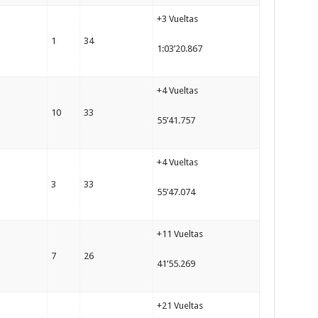
+3 Vueltas
1
34
1:03’20.867
+4 Vueltas
10
33
55’41.757
+4 Vueltas
3
33
55’47.074
+11 Vueltas
7
26
41’55.269
+21 Vueltas