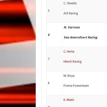
C. Shields
5
AIX Racing
N. Varrone
6
Van Amersfoort Racing
C. Herta
7
Hitech Racing
M. Boya
8
Prema Powerteam
K. Maini