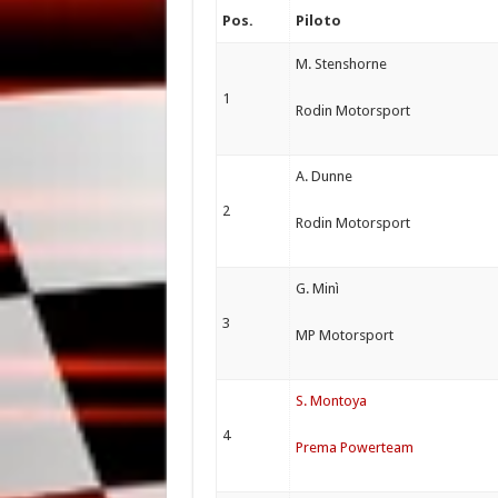
Pos.
Piloto
M. Stenshorne
1
Rodin Motorsport
A. Dunne
2
Rodin Motorsport
G. Minì
3
MP Motorsport
S. Montoya
4
Prema Powerteam