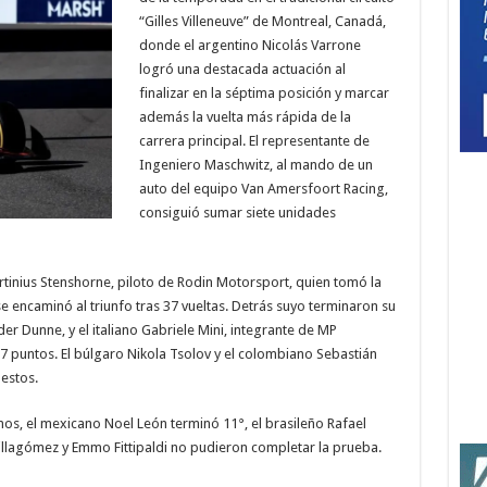
“Gilles Villeneuve” de Montreal, Canadá,
donde el argentino Nicolás Varrone
logró una destacada actuación al
finalizar en la séptima posición y marcar
además la vuelta más rápida de la
carrera principal. El representante de
Ingeniero Maschwitz, al mando de un
auto del equipo Van Amersfoort Racing,
consiguió sumar siete unidades
tinius Stenshorne, piloto de Rodin Motorsport, quien tomó la
se encaminó al triunfo tras 37 vueltas. Detrás suyo terminaron su
r Dunne, y el italiano Gabriele Mini, integrante de MP
7 puntos. El búlgaro Nikola Tsolov y el colombiano Sebastián
estos.
nos, el mexicano Noel León terminó 11°, el brasileño Rafael
illagómez y Emmo Fittipaldi no pudieron completar la prueba.