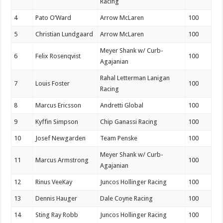
Racing
4
Pato O’Ward
Arrow McLaren
100
5
Christian Lundgaard
Arrow McLaren
100
Meyer Shank w/ Curb-
6
Felix Rosenqvist
100
Agajanian
Rahal Letterman Lanigan
7
Louis Foster
100
Racing
8
Marcus Ericsson
Andretti Global
100
9
Kyffin Simpson
Chip Ganassi Racing
100
10
Josef Newgarden
Team Penske
100
Meyer Shank w/ Curb-
11
Marcus Armstrong
100
Agajanian
12
Rinus VeeKay
Juncos Hollinger Racing
100
13
Dennis Hauger
Dale Coyne Racing
100
14
Sting Ray Robb
Juncos Hollinger Racing
100