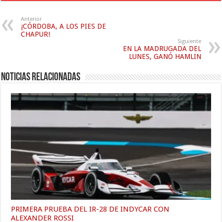
Anterior
¡CÓRDOBA, A LOS PIES DE
CHAPUR!
Siguiente
EN LA MADRUGADA DEL
LUNES, GANÓ HAMLIN
Noticias relacionadas
PRIMERA PRUEBA DEL IR-28 DE INDYCAR CON
ALEXANDER ROSSI