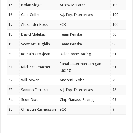
15
Nolan Siegel
Arrow McLaren
100
16
Caio Collet
A.J. Foyt Enterprises
100
17
Alexander Rossi
ECR
100
18
David Malukas
Team Penske
96
19
Scott McLaughlin
Team Penske
96
20
Romain Grosjean
Dale Coyne Racing
91
Rahal Letterman Lanigan
21
Mick Schumacher
91
Racing
22
Will Power
Andretti Global
79
23
Santino Ferrucci
A.J. Foyt Enterprises
78
24
Scott Dixon
Chip Ganassi Racing
69
25
Christian Rasmussen
ECR
9