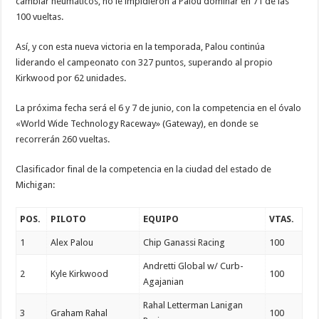
cambiar neumáticos, no le impidieron a Palou dominar en 71 de las
100 vueltas.
Así, y con esta nueva victoria en la temporada, Palou continúa
liderando el campeonato con 327 puntos, superando al propio
Kirkwood por 62 unidades.
La próxima fecha será el 6 y 7 de junio, con la competencia en el óvalo
«World Wide Technology Raceway» (Gateway), en donde se
recorrerán 260 vueltas.
Clasificador final de la competencia en la ciudad del estado de
Michigan:
POS.
PILOTO
EQUIPO
VTAS.
1
Alex Palou
Chip Ganassi Racing
100
Andretti Global w/ Curb-
2
Kyle Kirkwood
100
Agajanian
Rahal Letterman Lanigan
3
Graham Rahal
100