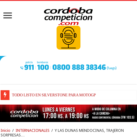
TODO LISTO EN SILVERSTONE PARA MOTOGP
BRIATORE BUSCA EXPLICACIONES DE POR QUÉ AÚN ALPINE NO H
Inicio
/
INTERNACIONALES
/
Y LAS DUNAS MENDOCINAS, TRAJERON
SORPRESAS…