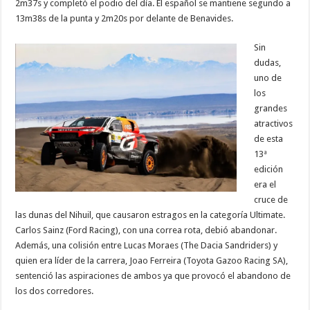
2m37s y completó el podio del día. El español se mantiene segundo a
13m38s de la punta y 2m20s por delante de Benavides.
Sin
dudas,
uno de
los
grandes
atractivos
de esta
13ª
edición
era el
cruce de
las dunas del Nihuil, que causaron estragos en la categoría Ultimate.
Carlos Sainz (Ford Racing), con una correa rota, debió abandonar.
Además, una colisión entre Lucas Moraes (The Dacia Sandriders) y
quien era líder de la carrera, Joao Ferreira (Toyota Gazoo Racing SA),
sentenció las aspiraciones de ambos ya que provocó el abandono de
los dos corredores.