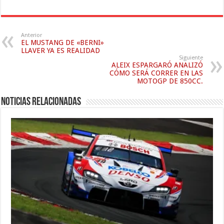
Anterior
EL MUSTANG DE «BERNI»
LLAVER YA ES REALIDAD
Siguiente
ALEIX ESPARGARÓ ANALIZÓ
CÓMO SERÁ CORRER EN LAS
MOTOGP DE 850CC.
Noticias relacionadas