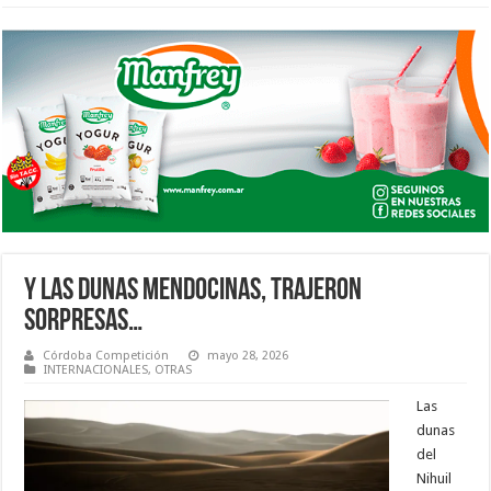
Y LAS DUNAS MENDOCINAS, TRAJERON
SORPRESAS…
Córdoba Competición
mayo 28, 2026
INTERNACIONALES
,
OTRAS
Las
dunas
del
Nihuil