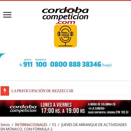
LA PREOCUPACIÓN DE BEZZECCHI
BEZZECCHI, RECUPERADO Y VELOZ
Inicio
/
INTERNACIONALES
/
F2
/
JUEVES DE ARRANQUE DE ACTIVIDADES
EN MÓNACO, CON FÓRMULA 2