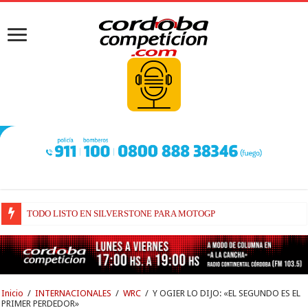
TODO LISTO EN SILVERSTONE PARA MOTOGP
BRIATORE BUSCA EXPLICACIONES DE POR QUÉ AÚN ALPINE NO H
Inicio
/
INTERNACIONALES
/
WRC
/
Y OGIER LO DIJO: «EL SEGUNDO ES EL
PRIMER PERDEDOR»