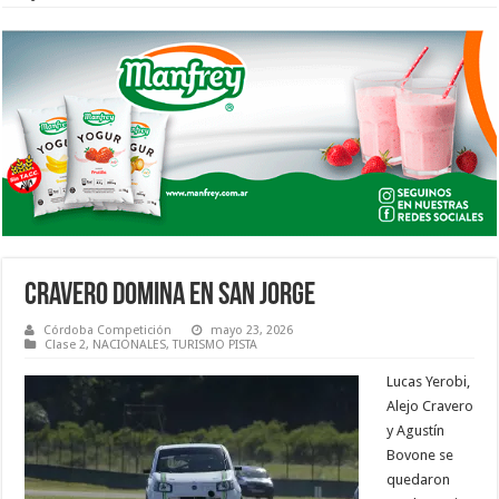
CRAVERO DOMINA EN SAN JORGE
Córdoba Competición
mayo 23, 2026
Clase 2
,
NACIONALES
,
TURISMO PISTA
Lucas Yerobi,
Alejo Cravero
y Agustín
Bovone se
quedaron