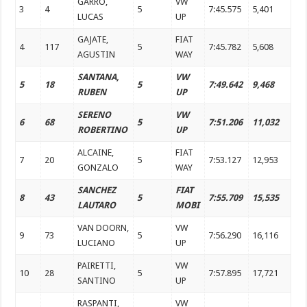
GARRO,
VW
3
4
5
7:45.575
5,401
LUCAS
UP
GAJATE,
FIAT
4
117
5
7:45.782
5,608
AGUSTIN
WAY
SANTANA,
VW
5
18
5
7:49.642
9,468
RUBEN
UP
SERENO
VW
6
68
5
7:51.206
11,032
ROBERTINO
UP
ALCAINE,
FIAT
7
20
5
7:53.127
12,953
GONZALO
WAY
SANCHEZ
FIAT
8
43
5
7:55.709
15,535
LAUTARO
MOBI
VAN DOORN,
VW
9
73
5
7:56.290
16,116
LUCIANO
UP
PAIRETTI,
VW
10
28
5
7:57.895
17,721
SANTINO
UP
RASPANTI,
VW