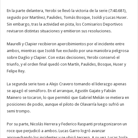
En la parte delantera, Yerobi se llevó la victoria de la serie (7:40.681),
seguido por Martínez, Paulides, Tomás Bosque, Isoldi y Lucas Huser.
Sin embargo, tras la actividad en pista, los Comisarios Deportivos
revisaron distintas situaciones y emitieron sus resoluciones.
Maurelli y Clapier recibieron apercibimientos por el incidente entre
ambos, mientras que Isoldi fue excluido por una maniobra peligrosa
sobre Daglio y Clapier. Con estas decisiones, Yerobi conservó el
triunfo, y el orden final quedó con Martín, Paulides, Bosque, Huser y
Felipe Rey.
La segunda serie tuvo a Alejo Cravero tomando el liderazgo apenas
se apagó el semáforo. En el arranque, Agustín Gajate y Fabián
Mainero se tocaron, lo que permitió que Gabriel Melián se metiera en
posiciones de podio, aunque el piloto de Olavarría luego sufrió un
semi trompo.
Por su parte, Nicolás Herrera y Federico Raspanti protagonizaron un
roce que perjudicó a ambos. Lucas Garro logró avanzar
aprovechando los incidentes y se ubicó tercero. A su vez, Lucas Isola