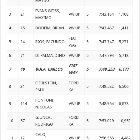
MATIAS
EVANS WEISS,
3
21
VW UP
5
7:43.184
1,108
MAXIMO
4
15
DODERA, BRIAN
VW UP
5
7:43.487
1,411
FIAT
5
24
RIOS, FACUNDO
5
7:47.347
5,271
WAY
6
71
DI PALMA, DINO
VW UP
5
7:47.794
5,718
FIAT
7
19
BULA, CARLOS
5
7:48.253
6,177
WAY
EIDILSTEIN,
FORD
8
31
5
7:48.582
6,506
SAUL
KA
PONTONI,
9
114
VW UP
5
7:48.954
6,878
NICOLAS
GIUNCHI
FORD
10
57
5
7:53.029
10,953
RODRIGO
KA
CALO,
11
12
VW UP
5
7:56.558
14,482