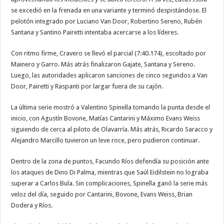
se excedió en la frenada en una variante y terminó despistándose. El
pelotón integrado por Luciano Van Door, Robertino Sereno, Rubén
Santana y Santino Pairetti intentaba acercarse a los líderes.
Con ritmo firme, Cravero se llevó el parcial (7:40.174), escoltado por
Mainero y Garro. Más atrás finalizaron Gajate, Santana y Sereno.
Luego, las autoridades aplicaron sanciones de cinco segundos a Van
Door, Pairetti y Raspanti por largar fuera de su cajón.
La última serie mostró a Valentino Spinella tomando la punta desde el
inicio, con Agustín Bovone, Matías Cantarini y Máximo Evans Weiss
siguiendo de cerca al piloto de Olavarría. Más atrás, Ricardo Saracco y
Alejandro Marcillo tuvieron un leve roce, pero pudieron continuar.
Dentro de la zona de puntos, Facundo Ríos defendía su posición ante
los ataques de Dino Di Palma, mientras que Saúl Eidilstein no lograba
superar a Carlos Bula. Sin complicaciones, Spinella ganó la serie más
veloz del día, seguido por Cantarini, Bovone, Evans Weiss, Brian
Dodera y Ríos.