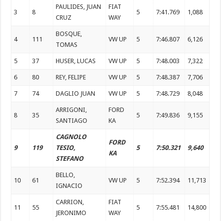
PAULIDES, JUAN
FIAT
3
8
5
7:41.769
1,088
CRUZ
WAY
BOSQUE,
4
111
VW UP
5
7:46.807
6,126
TOMAS
5
37
HUSER, LUCAS
VW UP
5
7:48.003
7,322
6
80
REY, FELIPE
VW UP
5
7:48.387
7,706
7
74
DAGLIO JUAN
VW UP
5
7:48.729
8,048
ARRIGONI,
FORD
8
35
5
7:49.836
9,155
SANTIAGO
KA
CAGNOLO
FORD
9
119
TESIO,
5
7:50.321
9,640
KA
STEFANO
BELLO,
10
61
VW UP
5
7:52.394
11,713
IGNACIO
CARRION,
FIAT
11
55
5
7:55.481
14,800
JERONIMO
WAY