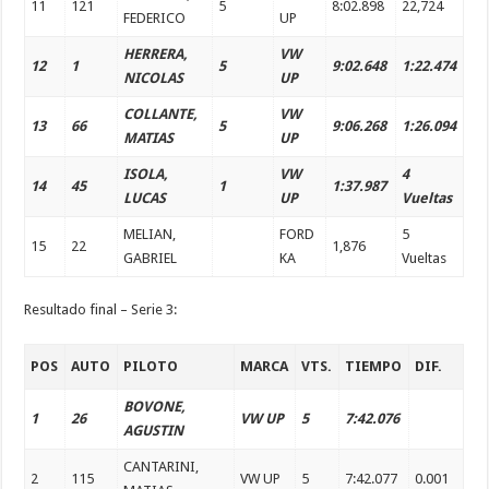
11
121
5
8:02.898
22,724
FEDERICO
UP
HERRERA,
VW
12
1
5
9:02.648
1:22.474
NICOLAS
UP
COLLANTE,
VW
13
66
5
9:06.268
1:26.094
MATIAS
UP
ISOLA,
VW
4
14
45
1
1:37.987
LUCAS
UP
Vueltas
MELIAN,
FORD
5
15
22
1,876
GABRIEL
KA
Vueltas
Resultado final – Serie 3:
POS
AUTO
PILOTO
MARCA
VTS.
TIEMPO
DIF.
BOVONE,
1
26
VW UP
5
7:42.076
AGUSTIN
CANTARINI,
2
115
VW UP
5
7:42.077
0.001