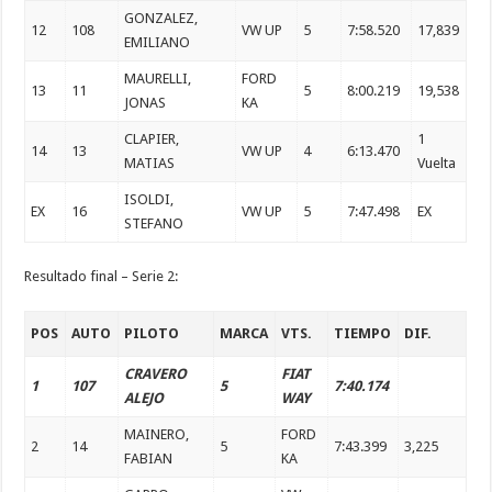
GONZALEZ,
12
108
VW UP
5
7:58.520
17,839
EMILIANO
MAURELLI,
FORD
13
11
5
8:00.219
19,538
JONAS
KA
CLAPIER,
1
14
13
VW UP
4
6:13.470
MATIAS
Vuelta
ISOLDI,
EX
16
VW UP
5
7:47.498
EX
STEFANO
Resultado final – Serie 2:
POS
AUTO
PILOTO
MARCA
VTS.
TIEMPO
DIF.
CRAVERO
FIAT
1
107
5
7:40.174
ALEJO
WAY
MAINERO,
FORD
2
14
5
7:43.399
3,225
FABIAN
KA