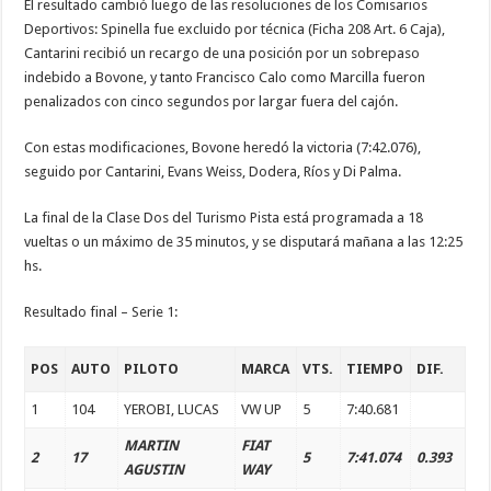
El resultado cambió luego de las resoluciones de los Comisarios
Deportivos: Spinella fue excluido por técnica (Ficha 208 Art. 6 Caja),
Cantarini recibió un recargo de una posición por un sobrepaso
indebido a Bovone, y tanto Francisco Calo como Marcilla fueron
penalizados con cinco segundos por largar fuera del cajón.
Con estas modificaciones, Bovone heredó la victoria (7:42.076),
seguido por Cantarini, Evans Weiss, Dodera, Ríos y Di Palma.
La final de la Clase Dos del Turismo Pista está programada a 18
vueltas o un máximo de 35 minutos, y se disputará mañana a las 12:25
hs.
Resultado final – Serie 1:
POS
AUTO
PILOTO
MARCA
VTS.
TIEMPO
DIF.
1
104
YEROBI, LUCAS
VW UP
5
7:40.681
MARTIN
FIAT
2
17
5
7:41.074
0.393
AGUSTIN
WAY