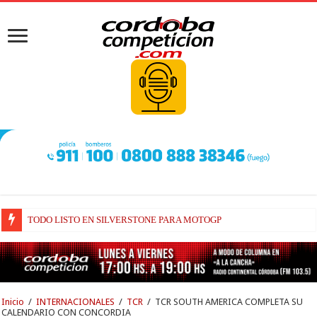
TODO LISTO EN SILVERSTONE PARA MOTOGP
BRIATORE BUSCA EXPLICACIONES DE POR QUÉ AÚN ALPINE NO H
Inicio
/
INTERNACIONALES
/
TCR
/
TCR SOUTH AMERICA COMPLETA SU
CALENDARIO CON CONCORDIA