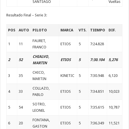
SANTIAGO
Vueltas
Resultado Final – Serie 3:
POS
AUTO
PILOTO
MARCA
VTS.
TIEMPO
DIF.
FAURET,
1
11
ETIOS
5
7:24.828
FRANCO
CHIALVO,
2
52
ETIOS
5
7:30.104
5,276
MARTIN
CHICO,
3
35
KINETIC
5
7:30.948
6,120
MARTIN
COLLAZO,
4
33
ETIOS
5
7:34.851
10,023
PABLO
SOTRO,
5
54
ETIOS
5
7:35.615
10,787
LEONEL
FONTANA,
6
20
ETIOS
5
7:36.349
11,521
GASTON