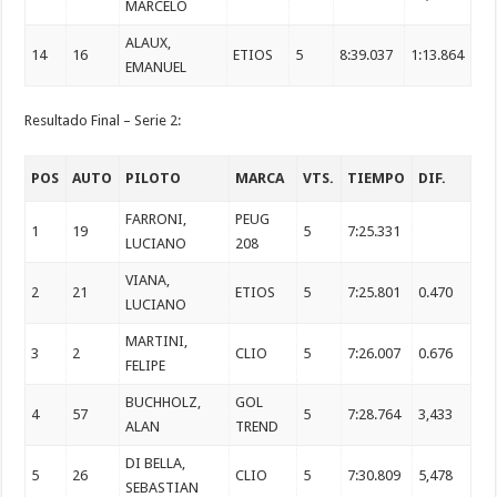
MARCELO
ALAUX,
14
16
ETIOS
5
8:39.037
1:13.864
EMANUEL
Resultado Final – Serie 2:
POS
AUTO
PILOTO
MARCA
VTS.
TIEMPO
DIF.
FARRONI,
PEUG
1
19
5
7:25.331
LUCIANO
208
VIANA,
2
21
ETIOS
5
7:25.801
0.470
LUCIANO
MARTINI,
3
2
CLIO
5
7:26.007
0.676
FELIPE
BUCHHOLZ,
GOL
4
57
5
7:28.764
3,433
ALAN
TREND
DI BELLA,
5
26
CLIO
5
7:30.809
5,478
SEBASTIAN