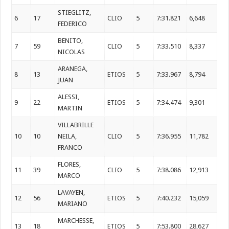
STIEGLITZ,
6
17
CLIO
5
7:31.821
6,648
FEDERICO
BENITO,
7
59
CLIO
5
7:33.510
8,337
NICOLAS
ARANEGA,
8
13
ETIOS
5
7:33.967
8,794
JUAN
ALESSI,
9
22
ETIOS
5
7:34.474
9,301
MARTIN
VILLABRILLE
10
10
NEILA,
CLIO
5
7:36.955
11,782
FRANCO
FLORES,
11
39
CLIO
5
7:38.086
12,913
MARCO
LAVAYEN,
12
56
ETIOS
5
7:40.232
15,059
MARIANO
MARCHESSE,
13
18
ETIOS
5
7:53.800
28,627