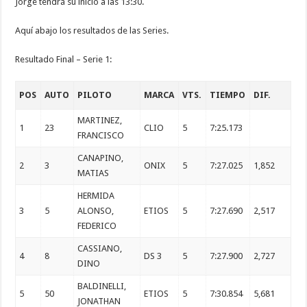
Jorge tendrá su inicio a las 13:30.
Aquí abajo los resultados de las Series.
Resultado Final – Serie 1:
POS
AUTO
PILOTO
MARCA
VTS.
TIEMPO
DIF.
MARTINEZ,
1
23
CLIO
5
7:25.173
FRANCISCO
CANAPINO,
2
3
ONIX
5
7:27.025
1,852
MATIAS
HERMIDA
3
5
ALONSO,
ETIOS
5
7:27.690
2,517
FEDERICO
CASSIANO,
4
8
DS 3
5
7:27.900
2,727
DINO
BALDINELLI,
5
50
ETIOS
5
7:30.854
5,681
JONATHAN