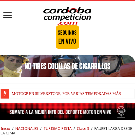
MOTOGP EN SILVERSTONE, POR VARIAS TEMPORADAS MÁS
Inicio
/
NACIONALES
/
TURISMO PISTA
/
Clase 3
/
FAURET LARGA DESDE
LA CIMA