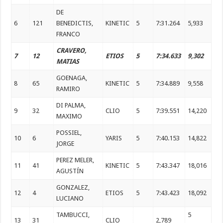
DE
6
121
BENEDICTIS,
KINETIC
5
7:31.264
5,933
FRANCO
CRAVERO,
7
12
ETIOS
5
7:34.633
9,302
MATIAS
GOENAGA,
8
65
KINETIC
5
7:34.889
9,558
RAMIRO
DI PALMA,
9
32
CLIO
5
7:39.551
14,220
MAXIMO
POSSIEL,
10
6
YARIS
5
7:40.153
14,822
JORGE
PEREZ MELER,
11
41
KINETIC
5
7:43.347
18,016
AGUSTÍN
GONZALEZ,
12
4
ETIOS
5
7:43.423
18,092
LUCIANO
TAMBUCCI,
5
13
31
CLIO
2,789