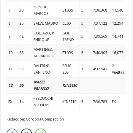
KONJUH,
7
30
ETIOS
5
7:36.368
11,540
MARCOS
8
25
SALVI, MAURO
CLIO
5
7:37.122
12,294
COLLAZO, P.
GOL
9
42
5
7:39.569
14,741
ENRIQUE
TREND
MARTINEZ,
10
58
ETIOS
5
7:40.905
16,077
ALEJANDRO
BALERINI,
PEUG
2
11
95
3
4:32.947
SANTINO
208
Vueltas
NAZZI,
12
55
KINETIC
FRANCO
PEZZUCCHI,
EX
14
KINETIC
5
7:30.783
EX
NICOLAS
Redacción: Córdoba Competición