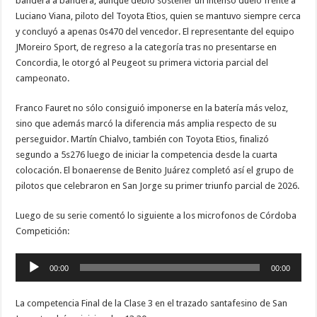
bandera a bandera, aunque debió sostener un intenso duelo frente a
Luciano Viana, piloto del Toyota Etios, quien se mantuvo siempre cerca
y concluyó a apenas 0s470 del vencedor. El representante del equipo
JMoreiro Sport, de regreso a la categoría tras no presentarse en
Concordia, le otorgó al Peugeot su primera victoria parcial del
campeonato.
Franco Fauret no sólo consiguió imponerse en la batería más veloz,
sino que además marcó la diferencia más amplia respecto de su
perseguidor. Martín Chialvo, también con Toyota Etios, finalizó
segundo a 5s276 luego de iniciar la competencia desde la cuarta
colocación. El bonaerense de Benito Juárez completó así el grupo de
pilotos que celebraron en San Jorge su primer triunfo parcial de 2026.
Luego de su serie comentó lo siguiente a los microfonos de Córdoba
Competición:
Reproductor
00:00
00:00
de
audio
La competencia Final de la Clase 3 en el trazado santafesino de San