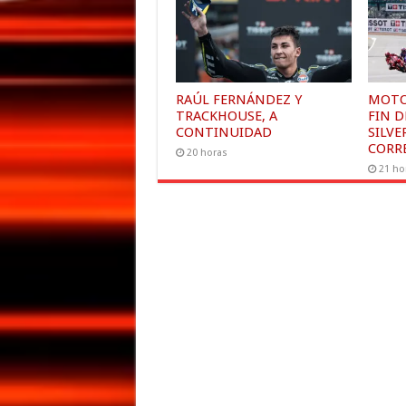
RAÚL FERNÁNDEZ Y
MOTO
TRACKHOUSE, A
FIN 
CONTINUIDAD
SILVE
CORR
20 horas
21 ho