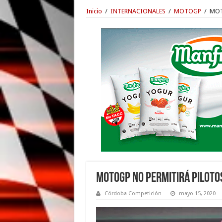
Inicio
/
INTERNACIONALES
/
MOTOGP
/
MOT
MOTOGP NO PERMITIRÁ PILOTO
Córdoba Competición
mayo 15, 2020