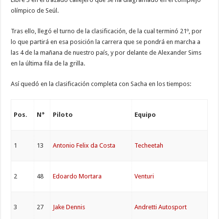
olímpico de Seúl.
Tras ello, llegó el turno de la clasificación, de la cual terminó 21º, por
lo que partirá en esa posición la carrera que se pondrá en marcha a
las 4 de la mañana de nuestro país, y por delante de Alexander Sims
en la última fila de la grilla.
Así quedó en la clasificación completa con Sacha en los tiempos:
Pos.
N°
Piloto
Equipo
1
13
Antonio Felix da Costa
Techeetah
2
48
Edoardo Mortara
Venturi
3
27
Jake Dennis
Andretti Autosport