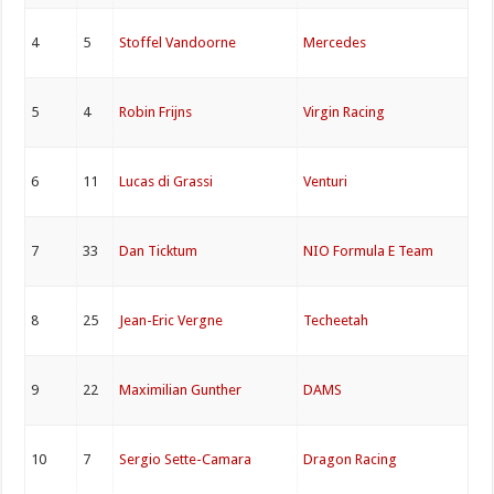
4
5
Stoffel Vandoorne
Mercedes
5
4
Robin Frijns
Virgin Racing
6
11
Lucas di Grassi
Venturi
7
33
Dan Ticktum
NIO Formula E Team
8
25
Jean-Eric Vergne
Techeetah
9
22
Maximilian Gunther
DAMS
10
7
Sergio Sette-Camara
Dragon Racing