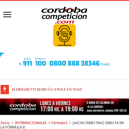
ALDRIGHETTI MARCÓ LA POLE EN TOAY
FENESTRAZ SUFRIÓ EN SUGO Y LARGARÁ DESDE EL 16° LUGAR
Inicio
/
INTERNACIONALES
/
Fórmula E
/
¡SACHA FENESTRAZ DEBUTA EN
LA FÓRMULA E!