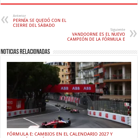
Anterior
PERNÍA SE QUEDÓ CON EL
CIERRE DEL SÁBADO
Siguiente
VANDOORNE ES EL NUEVO
CAMPEÓN DE LA FÓRMULA E
Noticias relacionadas
FÓRMULA E: CAMBIOS EN EL CALENDARIO 2027 Y