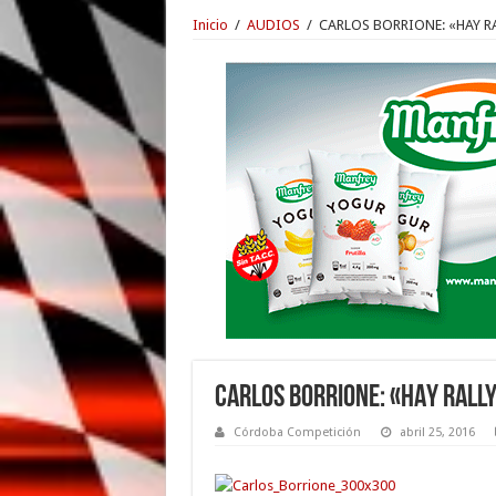
Inicio
/
AUDIOS
/
CARLOS BORRIONE: «HAY RA
CARLOS BORRIONE: «HAY RALLY
Córdoba Competición
abril 25, 2016