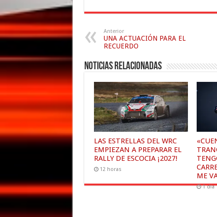
Anterior
UNA ACTUACIÓN PARA EL
RECUERDO
Noticias relacionadas
LAS ESTRELLAS DEL WRC
«CUE
EMPIEZAN A PREPARAR EL
TRAN
RALLY DE ESCOCIA ¡2027!
TENG
CARR
12 horas
ME V
1 día