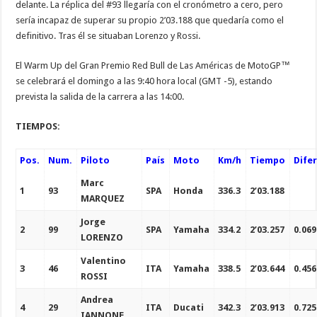
delante. La réplica del #93 llegaría con el cronómetro a cero, pero
sería incapaz de superar su propio 2’03.188 que quedaría como el
definitivo. Tras él se situaban Lorenzo y Rossi.
El Warm Up del Gran Premio Red Bull de Las Américas de MotoGP™
se celebrará el domingo a las 9:40 hora local (GMT -5), estando
prevista la salida de la carrera a las 14:00.
TIEMPOS:
Pos.
Num.
Piloto
País
Moto
Km/h
Tiempo
Difer
Marc
1
93
SPA
Honda
336.3
2’03.188
MARQUEZ
Jorge
2
99
SPA
Yamaha
334.2
2’03.257
0.069
LORENZO
Valentino
3
46
ITA
Yamaha
338.5
2’03.644
0.456
ROSSI
Andrea
4
29
ITA
Ducati
342.3
2’03.913
0.725
IANNONE