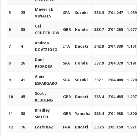
Maverick
5
25
SPA
Suzuki
336.3
2’04.247
1.059
VIÑALES
Cal
6
35
GBR
Honda
333.7
2’04.265
1.077
CRUTCHLOW
Andrea
7
4
ITA
Ducati
342.8
2’04.339
1.151
DOVIZIOSO
Dani
8
26
SPA
Honda
337.9
2’04.379
1.191
PEDROSA
Aleix
9
41
SPA
Suzuki
332.1
2’04.408
1.220
ESPARGARO
Scott
10
45
GBR
Ducati
338.4
2’04.485
1.297
REDDING
Bradley
11
38
GBR
Yamaha
338.4
2’04.988
1.800
SMITH
12
76
Loris BAZ
FRA
Ducati
333.5
2’05.159
1.971