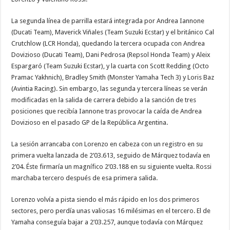
La segunda línea de parrilla estará integrada por Andrea Iannone
(Ducati Team), Maverick Viñales (Team Suzuki Ecstar) y el británico Cal
Crutchlow (LCR Honda), quedando la tercera ocupada con Andrea
Dovizioso (Ducati Team), Dani Pedrosa (Repsol Honda Team) y Aleix
Espargaró (Team Suzuki Ecstar), y la cuarta con Scott Redding (Octo
Pramac Yakhnich), Bradley Smith (Monster Yamaha Tech 3) y Loris Baz
(Avintia Racing). Sin embargo, las segunda y tercera líneas se verán
modificadas en la salida de carrera debido a la sanción de tres
posiciones que recibía Iannone tras provocar la caída de Andrea
Dovizioso en el pasado GP de la República Argentina.
La sesión arrancaba con Lorenzo en cabeza con un registro en su
primera vuelta lanzada de 2’03.613, seguido de Márquez todavía en
2’04. Éste firmaría un magnífico 2’03.188 en su siguiente vuelta. Rossi
marchaba tercero después de esa primera salida.
Lorenzo volvía a pista siendo el más rápido en los dos primeros
sectores, pero perdía unas valiosas 16 milésimas en el tercero. El de
Yamaha conseguía bajar a 2’03.257, aunque todavía con Márquez