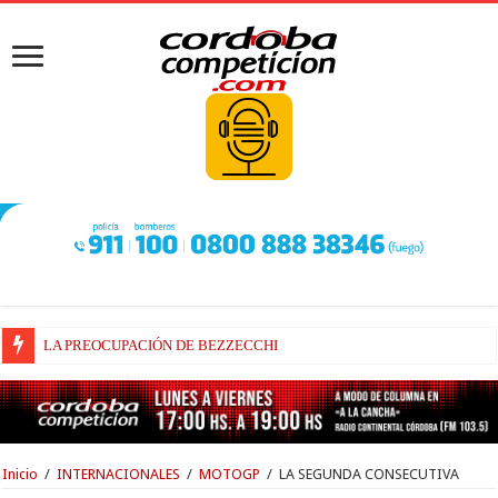
LA PREOCUPACIÓN DE BEZZECCHI
BEZZECCHI, RECUPERADO Y VELOZ
Inicio
/
INTERNACIONALES
/
MOTOGP
/
LA SEGUNDA CONSECUTIVA