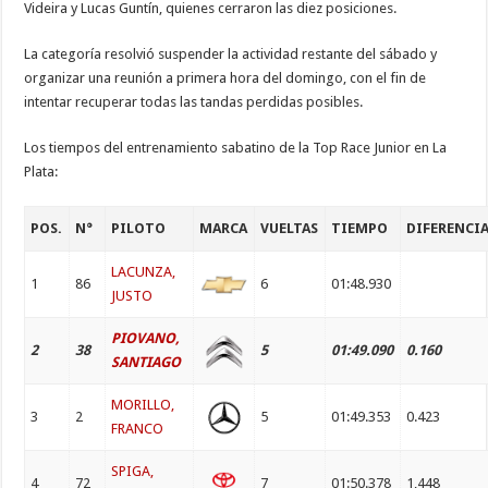
Videira y Lucas Guntín, quienes cerraron las diez posiciones.
La categoría resolvió suspender la actividad restante del sábado y
organizar una reunión a primera hora del domingo, con el fin de
intentar recuperar todas las tandas perdidas posibles.
Los tiempos del entrenamiento sabatino de la Top Race Junior en La
Plata:
POS.
N°
PILOTO
MARCA
VUELTAS
TIEMPO
DIFERENCI
LACUNZA,
1
86
6
01:48.930
JUSTO
PIOVANO,
2
38
5
01:49.090
0.160
SANTIAGO
MORILLO,
3
2
5
01:49.353
0.423
FRANCO
SPIGA,
4
72
7
01:50.378
1,448