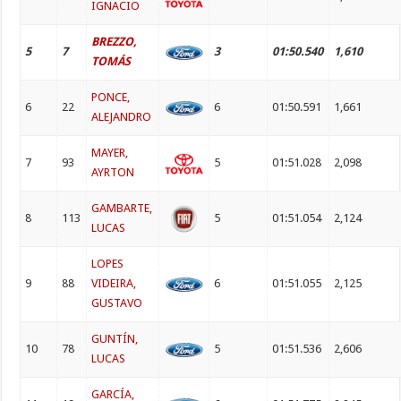
IGNACIO
BREZZO,
5
7
3
01:50.540
1,610
TOMÁS
PONCE,
6
22
6
01:50.591
1,661
ALEJANDRO
MAYER,
7
93
5
01:51.028
2,098
AYRTON
GAMBARTE,
8
113
5
01:51.054
2,124
LUCAS
LOPES
9
88
VIDEIRA,
6
01:51.055
2,125
GUSTAVO
GUNTÍN,
10
78
5
01:51.536
2,606
LUCAS
GARCÍA,