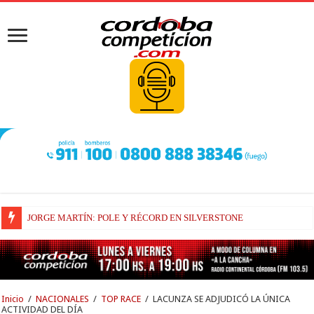
JORGE MARTÍN: POLE Y RÉCORD EN SILVERSTONE
LA PREOCUPACIÓN DE BEZZECCHI
Inicio
/
NACIONALES
/
TOP RACE
/
LACUNZA SE ADJUDICÓ LA ÚNICA
ACTIVIDAD DEL DÍA