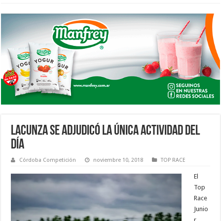
LACUNZA SE ADJUDICÓ LA ÚNICA ACTIVIDAD DEL
DÍA
Córdoba Competición
noviembre 10, 2018
TOP RACE
El
Top
Race
Junio
r