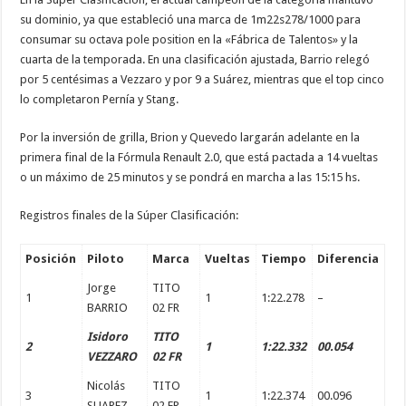
su dominio, ya que estableció una marca de 1m22s278/1000 para
consumar su octava pole position en la «Fábrica de Talentos» y la
cuarta de la temporada. En una clasificación ajustada, Barrio relegó
por 5 centésimas a Vezzaro y por 9 a Suárez, mientras que el top cinco
lo completaron Pernía y Stang.
Por la inversión de grilla, Brion y Quevedo largarán adelante en la
primera final de la Fórmula Renault 2.0, que está pactada a 14 vueltas
o un máximo de 25 minutos y se pondrá en marcha a las 15:15 hs.
Registros finales de la Súper Clasificación:
Posición
Piloto
Marca
Vueltas
Tiempo
Diferencia
Jorge
TITO
1
1
1:22.278
–
BARRIO
02 FR
Isidoro
TITO
2
1
1:22.332
00.054
VEZZARO
02 FR
Nicolás
TITO
3
1
1:22.374
00.096
SUAREZ
02 FR