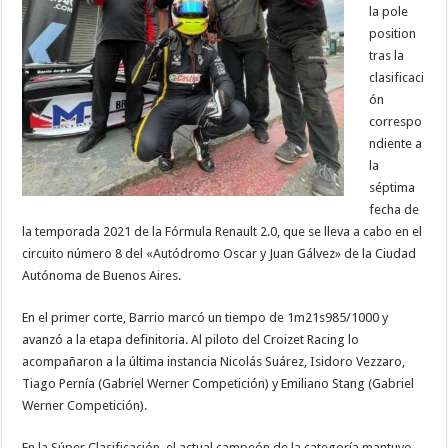
la pole
position
tras la
clasificaci
ón
correspo
ndiente a
la
séptima
fecha de
la temporada 2021 de la Fórmula Renault 2.0, que se lleva a cabo en el
circuito número 8 del «Autódromo Oscar y Juan Gálvez» de la Ciudad
Autónoma de Buenos Aires.
En el primer corte, Barrio marcó un tiempo de 1m21s985/1000 y
avanzó a la etapa definitoria. Al piloto del Croizet Racing lo
acompañaron a la última instancia Nicolás Suárez, Isidoro Vezzaro,
Tiago Pernía (Gabriel Werner Competición) y Emiliano Stang (Gabriel
Werner Competición).
En la Súper Clasificación, el actual campeón de la categoría mantuvo