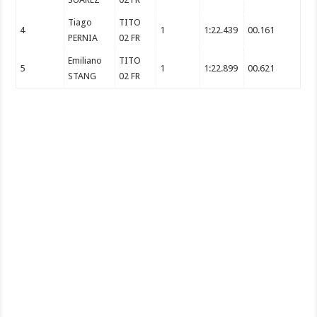
Tiago
TITO
4
1
1:22.439
00.161
PERNIA
02 FR
Emiliano
TITO
5
1
1:22.899
00.621
STANG
02 FR