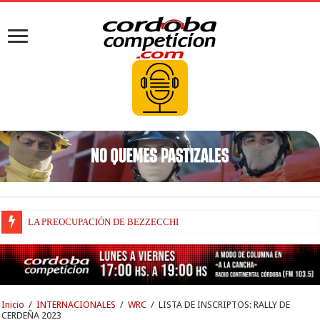
LA PREOCUPACIÓN DE BEZZECCHI
BEZZECCHI, RECUPERADO Y VELOZ
Inicio
/
INTERNACIONALES
/
WRC
/
LISTA DE INSCRIPTOS: RALLY DE
CERDEÑA 2023