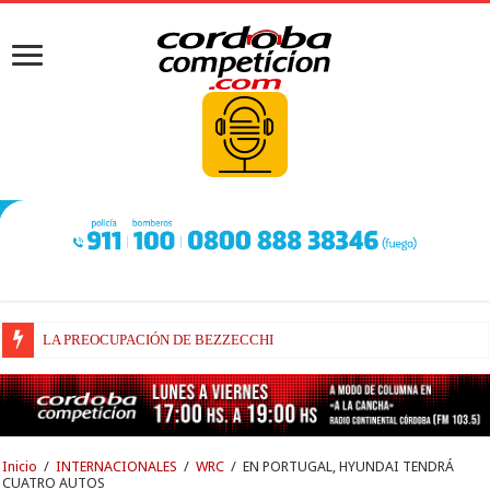
LA PREOCUPACIÓN DE BEZZECCHI
BEZZECCHI, RECUPERADO Y VELOZ
Inicio
/
INTERNACIONALES
/
WRC
/
EN PORTUGAL, HYUNDAI TENDRÁ
CUATRO AUTOS