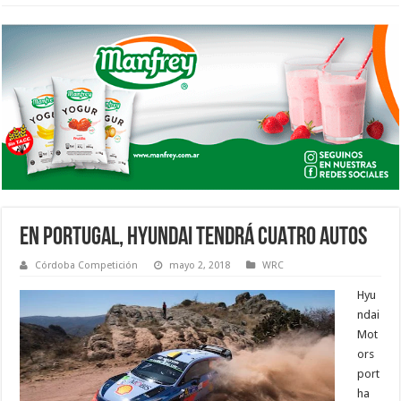
EN PORTUGAL, HYUNDAI TENDRÁ CUATRO AUTOS
Córdoba Competición
mayo 2, 2018
WRC
Hyu
ndai
Mot
ors
port
ha