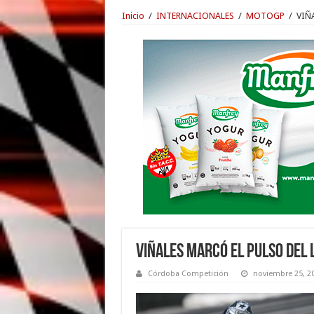
Inicio
/
INTERNACIONALES
/
MOTOGP
/
VIÑ
VIÑALES MARCÓ EL PULSO DEL 
Córdoba Competición
noviembre 25, 2