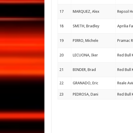
17
MARQUEZ, Alex
Repsol 
18
SMITH, Bradley
Aprilia F
19
PIRRO, Michele
Pramac R
20
LECUONA, Iker
Red Bull
21
BINDER, Brad
Red Bull
22
GRANADO, Eric
Reale Avi
23
PEDROSA, Dani
Red Bull