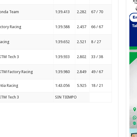
Honda Team
1:39.413
2.282
67 / 70
actory Racing
1:39.588
2.457
66 / 67
acing
1:39.652
2.521
8 / 27
 KTM Tech 3
1:39.933
2.802
33 / 38
 KTM Factory Racing
1:39.980
2.849
49 / 67
ntia Racing
1:43.056
5.925
18 / 21
 KTM Tech 3
SIN TIEMPO