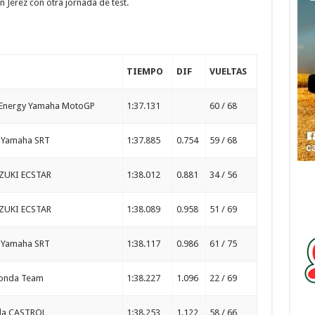
 Jerez con otra jornada de test.
TIEMPO
DIF
VUELTAS
 Energy Yamaha MotoGP
1:37.131
60 / 68
 Yamaha SRT
1:37.885
0.754
59 / 68
ZUKI ECSTAR
1:38.012
0.881
34 / 56
ZUKI ECSTAR
1:38.089
0.958
51 / 69
 Yamaha SRT
1:38.117
0.986
61 / 75
Honda Team
1:38.227
1.096
22 / 69
da CASTROL
1:38.253
1.122
58 / 66