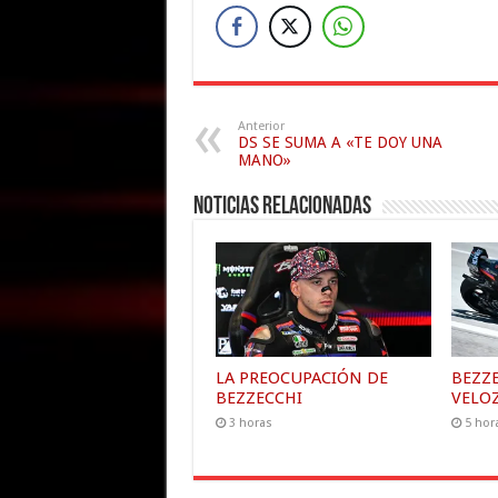
Anterior
DS SE SUMA A «TE DOY UNA
MANO»
Noticias relacionadas
LA PREOCUPACIÓN DE
BEZZ
BEZZECCHI
VELO
3 horas
5 hor