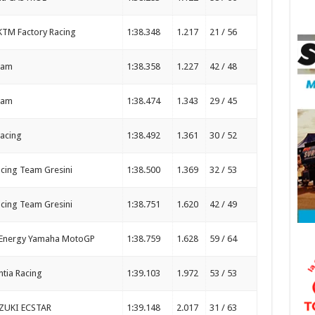
 KTM Factory Racing
1:38.348
1.217
21 / 56
eam
1:38.358
1.227
42 / 48
eam
1:38.474
1.343
29 / 45
acing
1:38.492
1.361
30 / 52
acing Team Gresini
1:38.500
1.369
32 / 53
acing Team Gresini
1:38.751
1.620
42 / 49
 Energy Yamaha MotoGP
1:38.759
1.628
59 / 64
ntia Racing
1:39.103
1.972
53 / 53
ZUKI ECSTAR
1:39.148
2.017
31 / 63