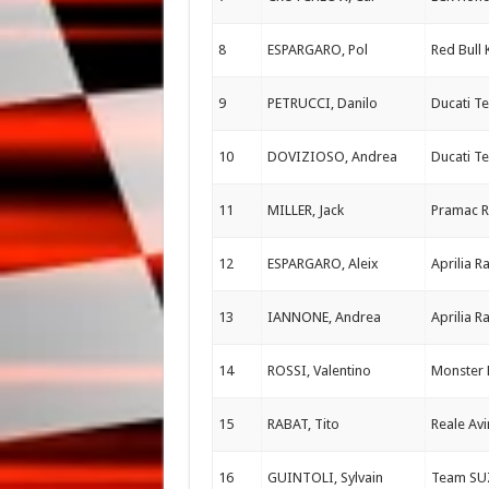
8
ESPARGARO, Pol
Red Bull
9
PETRUCCI, Danilo
Ducati T
10
DOVIZIOSO, Andrea
Ducati T
11
MILLER, Jack
Pramac R
12
ESPARGARO, Aleix
Aprilia R
13
IANNONE, Andrea
Aprilia R
14
ROSSI, Valentino
Monster
15
RABAT, Tito
Reale Avi
16
GUINTOLI, Sylvain
Team SU