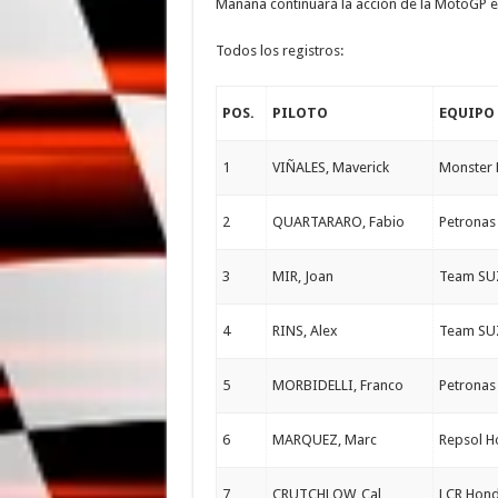
Mañana continuará la acción de la MotoGP en
Todos los registros:
POS.
PILOTO
EQUIPO
1
VIÑALES, Maverick
Monster
2
QUARTARARO, Fabio
Petronas
3
MIR, Joan
Team SU
4
RINS, Alex
Team SU
5
MORBIDELLI, Franco
Petronas
6
MARQUEZ, Marc
Repsol 
7
CRUTCHLOW, Cal
LCR Hon