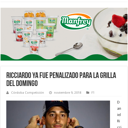
RICCIARDO YA FUE PENALIZADO PARA LA GRILLA
DEL DOMINGO
Córdoba Competición
noviembre 9, 2018
F1
D
an
iel
Ri
cci