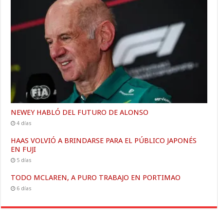
NEWEY HABLÓ DEL FUTURO DE ALONSO
4 días
HAAS VOLVIÓ A BRINDARSE PARA EL PÚBLICO JAPONÉS
EN FUJI
5 días
TODO MCLAREN, A PURO TRABAJO EN PORTIMAO
6 días