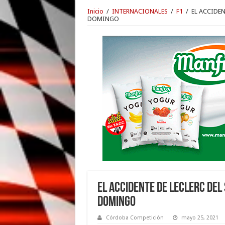
Inicio
/
INTERNACIONALES
/
F1
/
EL ACCIDEN
DOMINGO
EL ACCIDENTE DE LECLERC DEL 
DOMINGO
Córdoba Competición
mayo 25, 2021