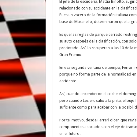
El jefe de la escudería, Mattia Binotto, sug
relacionado con su accidente en la clasifica
Pues un vocero de la formación italiana come
base de Maranello, determinaron que la grie
Es que las reglas de parque cerrado restrin
su auto después de la clasificación, con so
precintado. Así, lo recuperan a las 10 de la
Gran Premio.
En esa segunda ventana de tiempo, Ferrari re
porque no forma parte de la normalidad en e
accidente.
Así, cuando encendieron el coche el domingo
pero cuando Leclerc salió a la pista, el buje 
suficiente como para acabar con la posibilida
Por tal motivo, desde Ferrari dicen que revi
componentes asociados con el eje de transm
en el futuro.