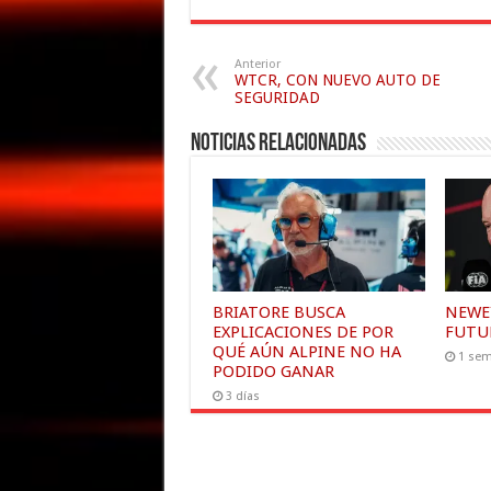
Anterior
WTCR, CON NUEVO AUTO DE
SEGURIDAD
Noticias relacionadas
BRIATORE BUSCA
NEWE
EXPLICACIONES DE POR
FUTU
QUÉ AÚN ALPINE NO HA
1 se
PODIDO GANAR
3 días