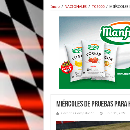
Inicio
/
NACIONALES
/
TC2000
/
MIÉRCOLES 
MIÉRCOLES DE PRUEBAS PARA 
Córdoba Competición
junio 21, 2022