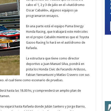
cabo el 1, 2 y 3 de julio en el «Autódromo
Oscar Cabalén», algunos equipos ya
programaron ensayos.
En una parte está el equipo Puma Energy
Honda Racing, que trabajará este miércoles
en el propio Cabalén mientras que el Toyota
Gazoo Racing lo hará en el autódromo de
Rafaela.
La estructura que tiene como director
deportivo a Juan Manuel Silva, pondrá en
pista los Honda Civic de Facundo Ardusso,
Fabian Yannantuoni y Matías Cravero con sus
eo. el cual tiene como escenario de pruebas.
derá hasta las 18.00 hs, y comprenderá un amplio plan de
rtamen.
ia viajará hasta Rafaela donde Julián Santero y Jorge Barrio,