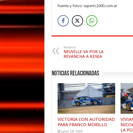
Fuente y fotos: supertc2000.com.ar
Anterior
NEUVILLE VA POR LA
REVANCHA A KENIA
Noticias relacionadas
VICTORIA CON AUTORIDAD
VIVIA
PARA FRANCO MORILLO
NICO
LA PO
junio 28, 2026