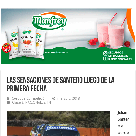
LAS SENSACIONES DE SANTERO LUEGO DE LA
PRIMERA FECHA
Córdoba Competición
marzo 3, 2018
Clase 3
,
NACIONALES
,
TN
Julián
Santer
o a
bordo