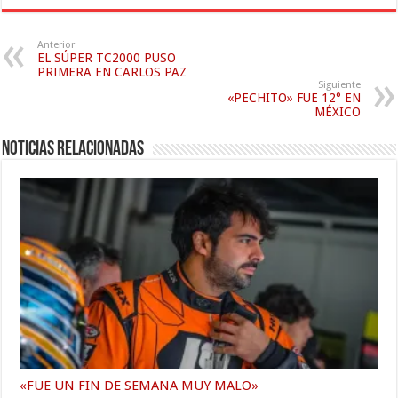
Anterior
EL SÚPER TC2000 PUSO
PRIMERA EN CARLOS PAZ
Siguiente
«PECHITO» FUE 12° EN
MÉXICO
Noticias relacionadas
«FUE UN FIN DE SEMANA MUY MALO»