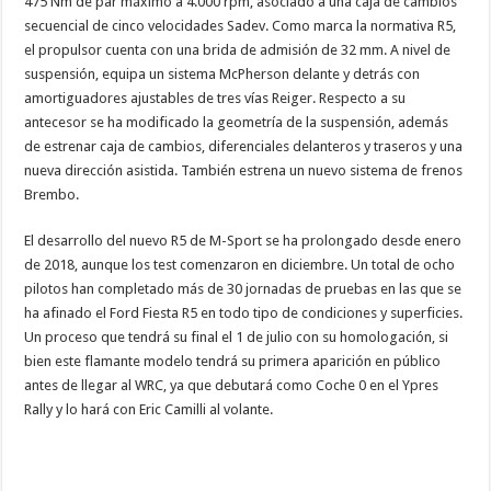
475 Nm de par máximo a 4.000 rpm, asociado a una caja de cambios
secuencial de cinco velocidades Sadev. Como marca la normativa R5,
el propulsor cuenta con una brida de admisión de 32 mm. A nivel de
suspensión, equipa un sistema McPherson delante y detrás con
amortiguadores ajustables de tres vías Reiger. Respecto a su
antecesor se ha modificado la geometría de la suspensión, además
de estrenar caja de cambios, diferenciales delanteros y traseros y una
nueva dirección asistida. También estrena un nuevo sistema de frenos
Brembo.
El desarrollo del nuevo R5 de M-Sport se ha prolongado desde enero
de 2018, aunque los test comenzaron en diciembre. Un total de ocho
pilotos han completado más de 30 jornadas de pruebas en las que se
ha afinado el Ford Fiesta R5 en todo tipo de condiciones y superficies.
Un proceso que tendrá su final el 1 de julio con su homologación, si
bien este flamante modelo tendrá su primera aparición en público
antes de llegar al WRC, ya que debutará como Coche 0 en el Ypres
Rally y lo hará con Eric Camilli al volante.