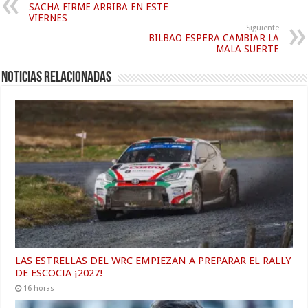
SACHA FIRME ARRIBA EN ESTE
VIERNES
Siguiente
BILBAO ESPERA CAMBIAR LA
MALA SUERTE
Noticias relacionadas
LAS ESTRELLAS DEL WRC EMPIEZAN A PREPARAR EL RALLY
DE ESCOCIA ¡2027!
16 horas