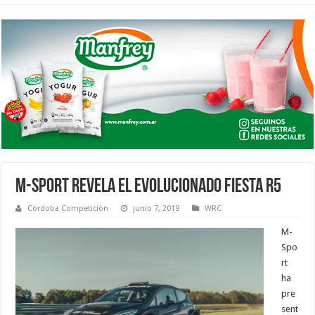
M-SPORT REVELA EL EVOLUCIONADO FIESTA R5
Córdoba Competición
junio 7, 2019
WRC
M-
Spo
rt
ha
pre
sent