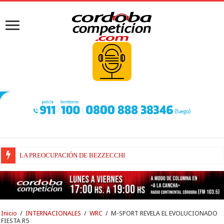
LA PREOCUPACIÓN DE BEZZECCHI
BEZZECCHI, RECUPERADO Y VELOZ
Inicio
/
INTERNACIONALES
/
WRC
/
M-SPORT REVELA EL EVOLUCIONADO
FIESTA R5