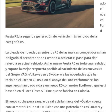
ado
el
nue
vo
For
d
Fiesta R5, la segunda generación del vehículo más vendido de la
categoría R5.
La oleada de novedades entre los R5 de las marcas competidoras han
obligado al preparador de Cumbria a acelerar el paso para dar
relevo a su actual vehículo. Así, el nuevo Fiesta R5 es toda una realidad
y supone la mejor respuesta posible al nacimiento de los nuevos R5
del Grupo VAG -Volkswagen y Skoda- o a las novedades que ha
recibido el Citroën C3 R5. Con el apoyo de Ford Performance, los
ingenieros han dado vida a un nuevo R5 con motor EcoBoost, que está
basado en el Ford Fiesta ST-Line que se fabrica en Colonia.
El nuevo coche pura sangre de rally de la marca del «Óvalo» cuenta
con un motor EcoBoost 1.6 Turbo con una potencia de casi 300 CV y