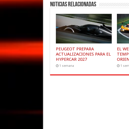
Noticias relacionadas
PEUGEOT PREPARA
EL WE
ACTUALIZACIONES PARA EL
TEMP
HYPERCAR 2027
ORIE
1 semana
1 se