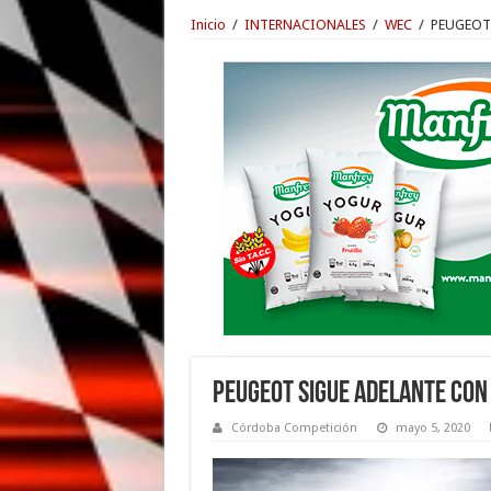
Inicio
/
INTERNACIONALES
/
WEC
/
PEUGEOT 
PEUGEOT SIGUE ADELANTE CON
Córdoba Competición
mayo 5, 2020