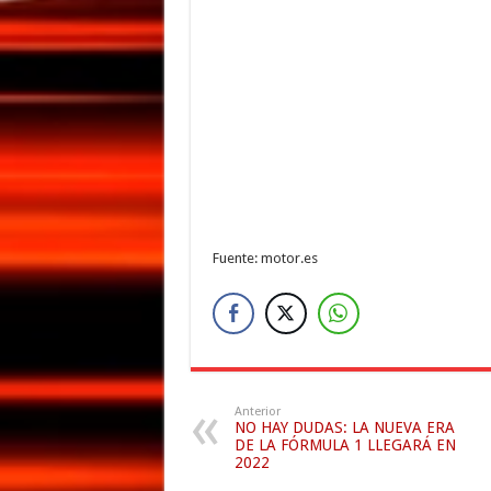
Fuente: motor.es
Anterior
NO HAY DUDAS: LA NUEVA ERA
DE LA FÓRMULA 1 LLEGARÁ EN
2022