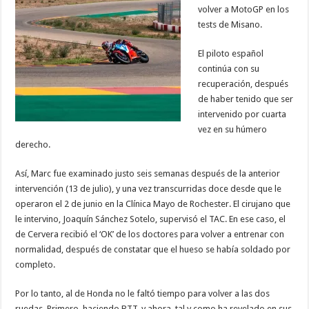
volver a MotoGP en los
tests de Misano.
El piloto español
continúa con su
recuperación, después
de haber tenido que ser
intervenido por cuarta
vez en su húmero
derecho.
Así, Marc fue examinado justo seis semanas después de la anterior
intervención (13 de julio), y una vez transcurridas doce desde que le
operaron el 2 de junio en la Clínica Mayo de Rochester. El cirujano que
le intervino, Joaquín Sánchez Sotelo, supervisó el TAC. En ese caso, el
de Cervera recibió el ‘OK’ de los doctores para volver a entrenar con
normalidad, después de constatar que el hueso se había soldado por
completo.
Por lo tanto, al de Honda no le faltó tiempo para volver a las dos
ruedas. Primero, haciendo BTT, y ahora, tal y como ha revelado en sus