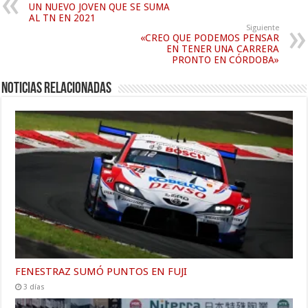
UN NUEVO JOVEN QUE SE SUMA
AL TN EN 2021
Siguiente
«CREO QUE PODEMOS PENSAR
EN TENER UNA CARRERA
PRONTO EN CÓRDOBA»
Noticias relacionadas
FENESTRAZ SUMÓ PUNTOS EN FUJI
3 días