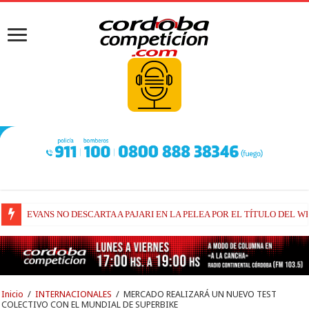
EVANS NO DESCARTA A PAJARI EN LA PELEA POR EL TÍTULO DEL W
RAÚL FERNÁNDEZ Y TRACKHOUSE, A CONTINUIDAD
Inicio
/
INTERNACIONALES
/
MERCADO REALIZARÁ UN NUEVO TEST
COLECTIVO CON EL MUNDIAL DE SUPERBIKE