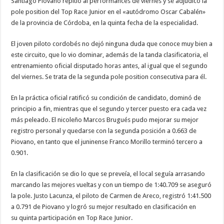
Santiago Piovano repitió al performances de viernes y se adjudicó la
pole position del Top Race Junior en el «autódromo Oscar Cabalén»
de la provincia de Córdoba, en la quinta fecha de la especialidad.
El joven piloto cordobés no dejó ninguna duda que conoce muy bien a
este circuito, que lo vio dominar, además de la tanda clasificatoria, el
entrenamiento oficial disputado horas antes, al igual que el segundo
del viernes. Se trata de la segunda pole position consecutiva para él.
En la práctica oficial ratificó su condición de candidato, dominó de
principio a fin, mientras que el segundo y tercer puesto era cada vez
más peleado. El nicoleño Marcos Brugués pudo mejorar su mejor
registro personal y quedarse con la segunda posición a 0.663 de
Piovano, en tanto que el juninense Franco Morillo terminó tercero a
0.901.
En la clasificación se dio lo que se preveía, el local seguía arrasando
marcando las mejores vueltas y con un tiempo de 1:40.709 se aseguró
la pole. Justo Lacunza, el piloto de Carmen de Areco, registró 1:41.500
a 0.791 de Piovano y logró su mejor resultado en clasificación en
su quinta participación en Top Race Junior.