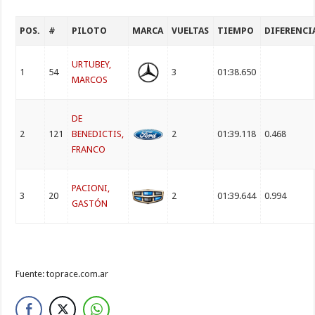
POS.
#
PILOTO
MARCA
VUELTAS
TIEMPO
DIFERENCI
URTUBEY,
1
54
3
01:38.650
MARCOS
DE
2
121
BENEDICTIS,
2
01:39.118
0.468
FRANCO
PACIONI,
3
20
2
01:39.644
0.994
GASTÓN
Fuente: toprace.com.ar