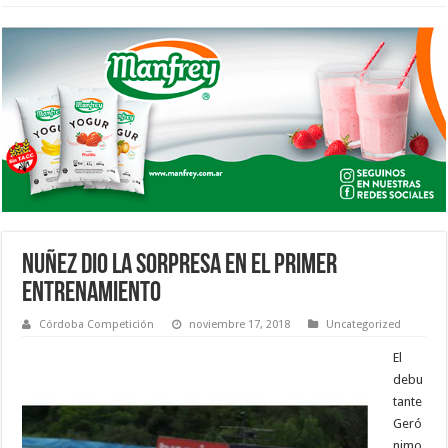
NUÑEZ DIO LA SORPRESA EN EL PRIMER
ENTRENAMIENTO
Córdoba Competición
noviembre 17, 2018
Uncategorized
El
debu
tante
Geró
nimo