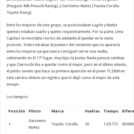
(Peugeot 408-Fineschi Racing), y Gerónimo Nuñez (Toyota Corolla-
Toyota Young).
Entre los mejores de este grupo, se posicionaban Lugón y Nuñez
quienes estaban cuarto y quinto respectivamente. Por su parte, Lima
Capitao se mezclaba con los de adelante al quedar en la sexta
posición. Todos miraban al puntero del certamen que no aparecía
entre los mejores ya que nunca consiguió cerrar una vuelta,
culminando en el 17° lugar, muy lejos la punta. Nada parecía cambiar
y que Ciarrocchi iba a quedar como el mejor, pero en el último intento,
el piloto sureño que hace su primera aparición en el joven TC2000 en
esta carrera obtuvo un registro que lo dejó como el mejor de este
ensayo.
Los tiempos:
Posición
Piloto
Marca
Vueltas
Tiempo
Difer
Geronimo
1
Toyota Corolla
20
1:20.772
00.000
Nuñez