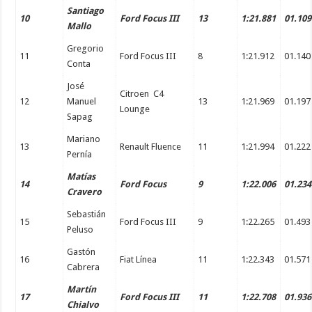
Santiago
10
Ford Focus III
13
1:21.881
01.109
Mallo
Gregorio
11
Ford Focus III
8
1:21.912
01.140
Conta
José
Citroen C4
12
Manuel
13
1:21.969
01.197
Lounge
Sapag
Mariano
13
Renault Fluence
11
1:21.994
01.222
Pernía
Matías
14
Ford Focus
9
1:22.006
01.234
Cravero
Sebastián
15
Ford Focus III
9
1:22.265
01.493
Peluso
Gastón
16
Fiat Línea
11
1:22.343
01.571
Cabrera
Martín
17
Ford Focus III
11
1:22.708
01.936
Chialvo