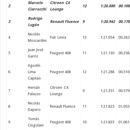
Marcelo
Citroen C4
2
12
1:20.880
00.108
Ciarrocchi
Lounge
Rodrigo
3
Renault Fluence
9
1:20.942
00.170
Lugón
Nicolás
4
Fiat Linea
13
1:21.054
00.282
Moscardini
Juan José
5
Peugeot 408
11
1:21.130
00.358
Garriz
Agustín
6
Lima
Peugeot 408
12
1:21.288
00.516
Capitao
Hernán
Citroen C4
7
9
1:21.351
00.579
Palazzo
Lounge
Nicolás
8
Renault Fluence
11
1:21.825
01.053
Dapero
Tomás
9
Peugeot 408
10
1:21.833
01.061
Cingolani