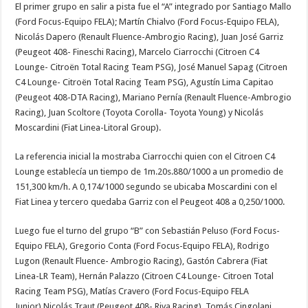
El primer grupo en salir a pista fue el “A” integrado por Santiago Mallo
(Ford Focus-Equipo FELA); Martín Chialvo (Ford Focus-Equipo FELA),
Nicolás Dapero (Renault Fluence-Ambrogio Racing), Juan José Garriz
(Peugeot 408- Fineschi Racing), Marcelo Ciarrocchi (Citroen C4
Lounge- Citroën Total Racing Team PSG), José Manuel Sapag (Citroen
C4 Lounge- Citroën Total Racing Team PSG), Agustín Lima Capitao
(Peugeot 408-DTA Racing), Mariano Pernía (Renault Fluence-Ambrogio
Racing), Juan Scoltore (Toyota Corolla- Toyota Young) y Nicolás
Moscardini (Fiat Linea-Litoral Group).
La referencia inicial la mostraba Ciarrocchi quien con el Citroen C4
Lounge establecía un tiempo de 1m.20s.880/1000 a un promedio de
151,300 km/h. A 0,174/1000 segundo se ubicaba Moscardini con el
Fiat Linea y tercero quedaba Garriz con el Peugeot 408 a 0,250/1000.
Luego fue el turno del grupo “B” con Sebastián Peluso (Ford Focus-
Equipo FELA), Gregorio Conta (Ford Focus-Equipo FELA), Rodrigo
Lugon (Renault Fluence- Ambrogio Racing), Gastón Cabrera (Fiat
Linea-LR Team), Hernán Palazzo (Citroen C4 Lounge- Citroen Total
Racing Team PSG), Matías Cravero (Ford Focus-Equipo FELA
Junior),Nicolás Traut (Peugeot 408- Riva Racing), Tomás Cingolani