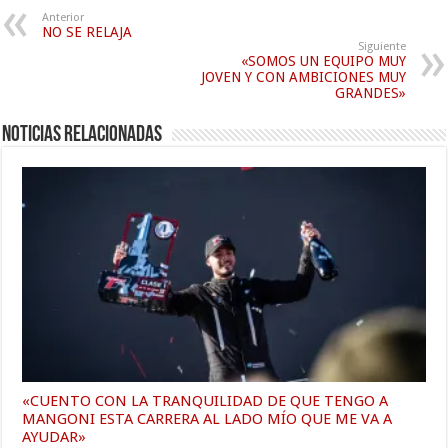
Anterior
NO SE RELAJA
Siguiente
«SOMOS UN EQUIPO MUY
JOVEN Y CON AMBICIONES MUY
GRANDES»
Noticias relacionadas
«CUENTO CON LA TRANQUILIDAD DE QUE TENGO A
MANGONI ESTA CARRERA AL LADO MÍO QUE ME VA A
AYUDAR»