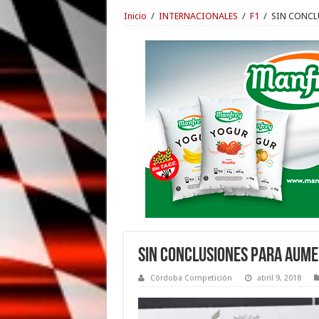
Inicio
/
INTERNACIONALES
/
F1
/
SIN CONCL
SIN CONCLUSIONES PARA AUME
Córdoba Competición
abril 9, 2018