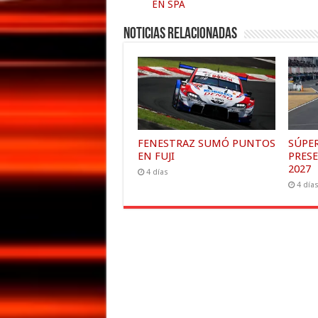
EN SPA
Noticias relacionadas
FENESTRAZ SUMÓ PUNTOS
SÚPE
EN FUJI
PRES
2027
4 días
4 día