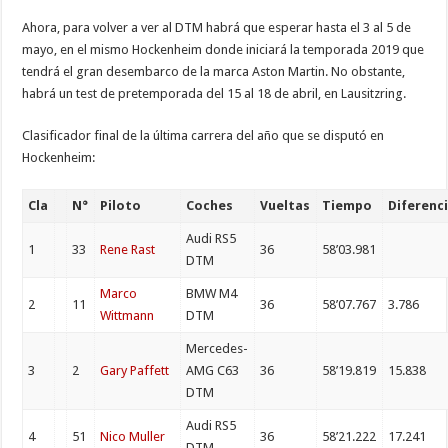
Ahora, para volver a ver al DTM habrá que esperar hasta el 3 al 5 de
mayo, en el mismo Hockenheim donde iniciará la temporada 2019 que
tendrá el gran desembarco de la marca Aston Martin. No obstante,
habrá un test de pretemporada del 15 al 18 de abril, en Lausitzring.
Clasificador final de la última carrera del año que se disputó en
Hockenheim:
Cla
N°
Piloto
Coches
Vueltas
Tiempo
Diferenc
Audi RS5
1
33
Rene Rast
36
58’03.981
DTM
Marco
BMW M4
2
11
36
58’07.767
3.786
Wittmann
DTM
Mercedes-
3
2
Gary Paffett
AMG C63
36
58’19.819
15.838
DTM
Audi RS5
4
51
Nico Muller
36
58’21.222
17.241
DTM