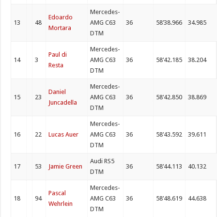
Mercedes-
Edoardo
13
48
AMG C63
36
58’38.966
34.985
Mortara
DTM
Mercedes-
Paul di
14
3
AMG C63
36
58’42.185
38.204
Resta
DTM
Mercedes-
Daniel
15
23
AMG C63
36
58’42.850
38.869
Juncadella
DTM
Mercedes-
16
22
Lucas Auer
AMG C63
36
58’43.592
39.611
DTM
Audi RS5
17
53
Jamie Green
36
58’44.113
40.132
DTM
Mercedes-
Pascal
18
94
AMG C63
36
58’48.619
44.638
Wehrlein
DTM