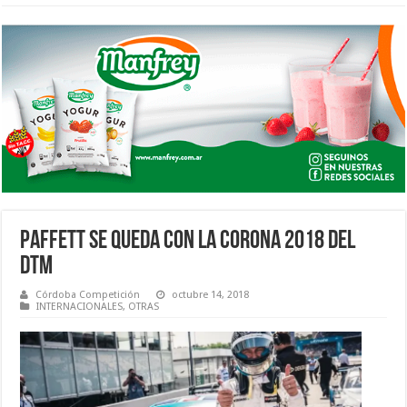
PAFFETT SE QUEDA CON LA CORONA 2018 DEL
DTM
Córdoba Competición
octubre 14, 2018
INTERNACIONALES
,
OTRAS