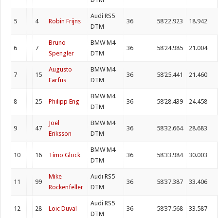
Audi RS5
5
4
Robin Frijns
36
58’22.923
18.942
DTM
Bruno
BMW M4
6
7
36
58’24.985
21.004
Spengler
DTM
Augusto
BMW M4
7
15
36
58’25.441
21.460
Farfus
DTM
BMW M4
8
25
Philipp Eng
36
58’28.439
24.458
DTM
Joel
BMW M4
9
47
36
58’32.664
28.683
Eriksson
DTM
BMW M4
10
16
Timo Glock
36
58’33.984
30.003
DTM
Mike
Audi RS5
11
99
36
58’37.387
33.406
Rockenfeller
DTM
Audi RS5
12
28
Loic Duval
36
58’37.568
33.587
DTM