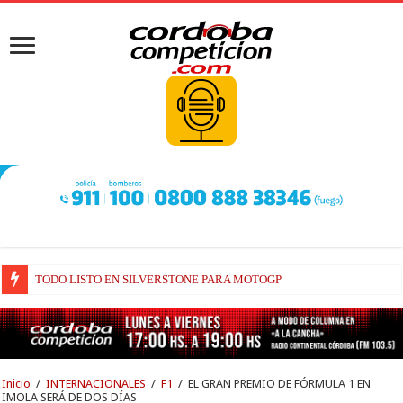
TODO LISTO EN SILVERSTONE PARA MOTOGP
BRIATORE BUSCA EXPLICACIONES DE POR QUÉ AÚN ALPINE NO H
Inicio
/
INTERNACIONALES
/
F1
/
EL GRAN PREMIO DE FÓRMULA 1 EN
IMOLA SERÁ DE DOS DÍAS