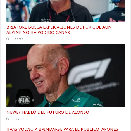
BRIATORE BUSCA EXPLICACIONES DE POR QUÉ AÚN
ALPINE NO HA PODIDO GANAR
19 horas
NEWEY HABLÓ DEL FUTURO DE ALONSO
7 días
HAAS VOLVIÓ A BRINDARSE PARA EL PÚBLICO JAPONÉS