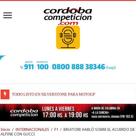
TODO LISTO EN SILVERSTONE PARA MOTOGP
BRIATORE BUSCA EXPLICACIONES DE POR QUÉ AÚN ALPINE NO H
Inicio
/
INTERNACIONALES
/
F1
/
BRIATORE HABLÓ SOBRE EL ACUERDO DE
ALPINE CON GUCCI