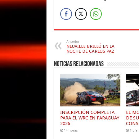
Anterior
NEUVILLE BRILLÓ EN LA
NOCHE DE CARLOS PAZ
Noticias relacionadas
INSCRIPCIÓN COMPLETA
EL MO
PARA EL WRC EN PARAGUAY
DE SU
2026
CONS
14 horas
1 día