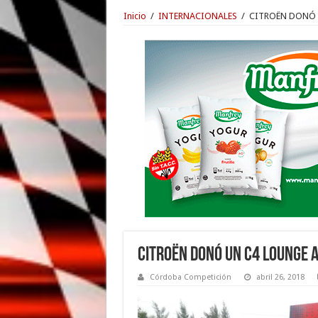
Inicio
/
INTERNACIONALES
/
CITROËN DONÓ 
CITROËN DONÓ UN C4 LOUNGE A
Córdoba Competición
abril 26, 2018