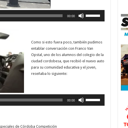
Reproductor
Utiliza
de
00:00
las
audio
teclas
de
flecha
Como si esto fuera poco, también pudimos
arriba/abajo
entablar conversación con Franco Van
para
Opstal, uno de los alumnos del colegio de la
aumentar
ciudad cordobesa, que recibió el nuevo auto
o
para su comunidad educativa y el joven,
disminuir
reseñaba lo siguiente:
el
volumen.
Reproductor
de
Utiliza
audio
00:00
las
teclas
de
flecha
especiales de Córdoba Competición