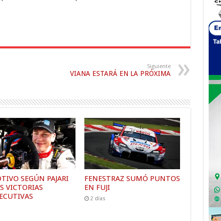
arriba/abajo
para
aumentar
o
disminuir
el
volumen.
Siguiente
VIANA ESTARÁ EN LA PRÓXIMA
TIVO SEGÚN PAJARI
FENESTRAZ SUMÓ PUNTOS
S VICTORIAS
EN FUJI
ECUTIVAS
2 días