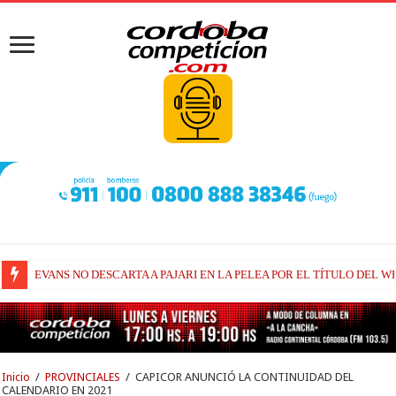
EVANS NO DESCARTA A PAJARI EN LA PELEA POR EL TÍTULO DEL W
RAÚL FERNÁNDEZ Y TRACKHOUSE, A CONTINUIDAD
Inicio
/
PROVINCIALES
/
CAPICOR ANUNCIÓ LA CONTINUIDAD DEL
CALENDARIO EN 2021