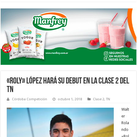
«ROLY» LÓPEZ HARÁ SU DEBUT EN LA CLASE 2 DEL
TN
Córdoba Competición
octubre 1, 2018
Clase 2
,
TN
Walt
er
Rola
ndo
«Rol