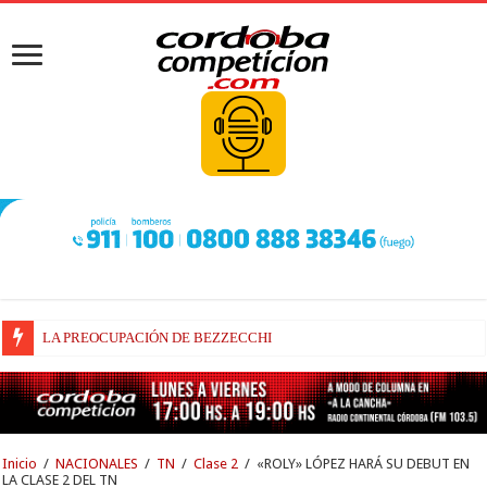
LA PREOCUPACIÓN DE BEZZECCHI
BEZZECCHI, RECUPERADO Y VELOZ
Inicio
/
NACIONALES
/
TN
/
Clase 2
/
«ROLY» LÓPEZ HARÁ SU DEBUT EN
LA CLASE 2 DEL TN