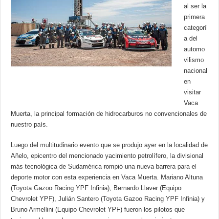
al ser la
primera
categorí
a del
automo
vilismo
nacional
en
visitar
Vaca
Muerta, la principal formación de hidrocarburos no convencionales de
nuestro país.
Luego del multitudinario evento que se produjo ayer en la localidad de
Añelo, epicentro del mencionado yacimiento petrolífero, la divisional
más tecnológica de Sudamérica rompió una nueva barrera para el
deporte motor con esta experiencia en Vaca Muerta. Mariano Altuna
(Toyota Gazoo Racing YPF Infinia), Bernardo Llaver (Equipo
Chevrolet YPF), Julián Santero (Toyota Gazoo Racing YPF Infinia) y
Bruno Armellini (Equipo Chevrolet YPF) fueron los pilotos que