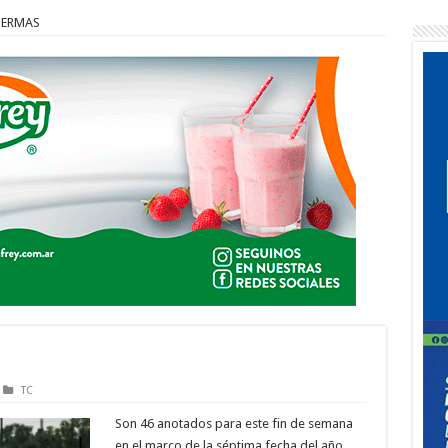
TERMAS
TC
Son 46 anotados para este fin de semana
en el marco de la séptima fecha del año,