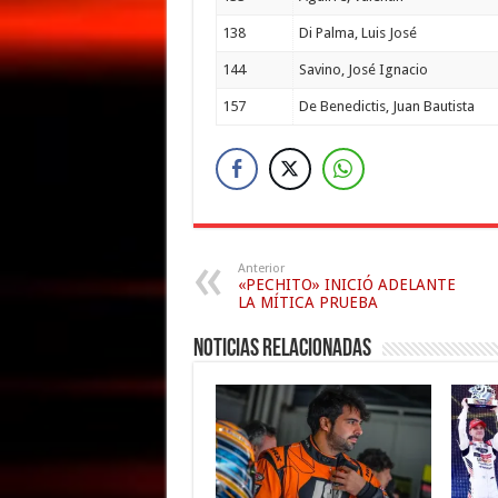
138
Di Palma, Luis José
144
Savino, José Ignacio
157
De Benedictis, Juan Bautista
Anterior
«PECHITO» INICIÓ ADELANTE
LA MÍTICA PRUEBA
Noticias relacionadas