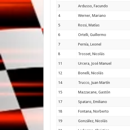
3
Ardusso, Facundo
4
Werner, Mariano
5
Rossi, Matías
6
Ortelli, Guillermo
7
Pernía, Leonel
8
Trosset, Nicolás
11
Urcera, José Manuel
12
Bonelli, Nicolás
14
Trucco, Juan Martín
15
Mazzacane, Gastón
17
Spataro, Emiliano
18
Fontana, Norberto
19
González, Nicolás