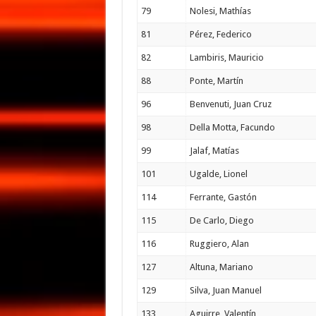
79
Nolesi, Mathías
81
Pérez, Federico
82
Lambiris, Mauricio
88
Ponte, Martín
96
Benvenuti, Juan Cruz
98
Della Motta, Facundo
99
Jalaf, Matías
101
Ugalde, Lionel
114
Ferrante, Gastón
115
De Carlo, Diego
116
Ruggiero, Alan
127
Altuna, Mariano
129
Silva, Juan Manuel
133
Aguirre, Valentín