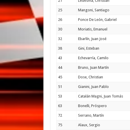
21
Ledesma, Christian
25
Mangoni, Santiago
26
Ponce De León, Gabriel
30
Moriatis, Emanuel
32
Ebarlín, Juan José
38
Gini, Esteban
43
Echevarría, Camilo
44
Bruno, Juan Martín
45
Dose, Christian
51
Gianini, Juan Pablo
53
Catalán Magni, Juan Tomás
63
Bonelli, Próspero
72
Serrano, Martín
75
Alaux, Sergio