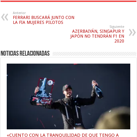
Anterior
FERRARI BUSCARÁ JUNTO CON
LA FIA MUJERES PILOTOS
Siguiente
AZERBAIYÁN, SINGAPUR Y
JAPÓN NO TENDRÁN F1 EN
2020
Noticias relacionadas
«CUENTO CON LA TRANQUILIDAD DE QUE TENGO A