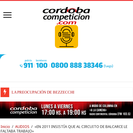
LA PREOCUPACIÓN DE BEZZECCHI
BEZZECCHI, RECUPERADO Y VELOZ
Inicio
/
AUDIOS
/
«EN 2011 INSISTÍA QUE AL CIRCUITO DE BALCARCE LE
FALTABA TRABAJO»