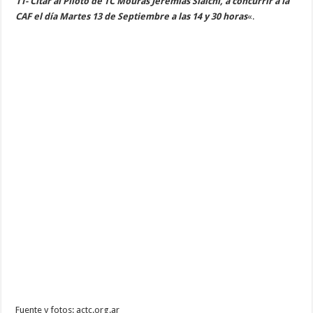
11- Citar al Piloto de TC Mouras Jeremías Sialchi, a concurrir a la
CAF el día Martes 13 de Septiembre a las 14 y 30 horas
«.
Fuente y fotos: actc.org.ar