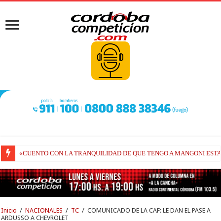
«CUENTO CON LA TRANQUILIDAD DE QUE TENGO A MANGONI ESTA
FIN DE SEMANA DE REGRESO PARA EL TC2000: VUELVE A CORRER
Inicio
/
NACIONALES
/
TC
/
COMUNICADO DE LA CAF: LE DAN EL PASE A
ARDUSSO A CHEVROLET