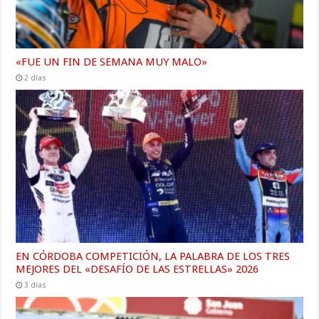
«FUE UN FIN DE SEMANA MUY MALO»
2 días
EN CÓRDOBA COMPETICIÓN, LA PALABRA DE LOS TRES
MEJORES DEL «DESAFÍO DE LAS ESTRELLAS» 2026
3 días