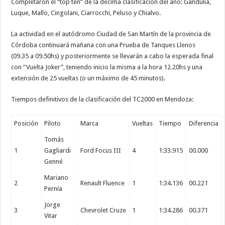
Completaron el “top ten” de la décima clasificación del año: Gandulia,
Luque, Mallo, Cingolani, Ciarrocchi, Peluso y Chialvo.
La actividad en el autódromo Ciudad de San Martín de la provincia de
Córdoba continuará mañana con una Prueba de Tanques Llenos
(09.35 a 09.50hs) y posteriormente se llevarán a cabo la esperada final
con “Vuelta Joker”, teniendo inicio la misma a la hora 12.20hs y una
extensión de 25 vueltas (o un máximo de 45 minutos).
Tiempos definitivos de la clasificación del TC2000 en Mendoza:
Posición
Piloto
Marca
Vueltas
Tiempo
Diferencia
Tomás
1
Gagliardi
Ford Focus III
4
1:33.915
00.000
Genné
Mariano
2
Renault Fluence
1
1:34.136
00.221
Pernía
Jorge
3
Chevrolet Cruze
1
1:34.286
00.371
Vitar