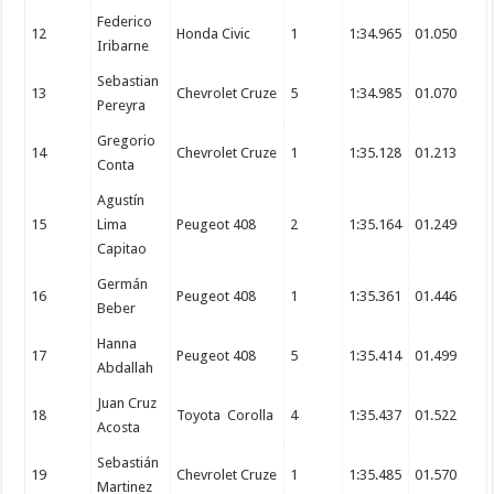
Federico
12
Honda Civic
1
1:34.965
01.050
Iribarne
Sebastian
13
Chevrolet Cruze
5
1:34.985
01.070
Pereyra
Gregorio
14
Chevrolet Cruze
1
1:35.128
01.213
Conta
Agustín
15
Lima
Peugeot 408
2
1:35.164
01.249
Capitao
Germán
16
Peugeot 408
1
1:35.361
01.446
Beber
Hanna
17
Peugeot 408
5
1:35.414
01.499
Abdallah
Juan Cruz
18
Toyota Corolla
4
1:35.437
01.522
Acosta
Sebastián
19
Chevrolet Cruze
1
1:35.485
01.570
Martinez