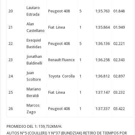
Lautaro
20
Peugeot 408
5
1:35.763
01.848
Estrada
Alan
21
Fiat Linea
1
1:35.864
01.949
Castellano
Exequiel
22
Peugeot 408
5
1:36.136
02.221
Bastidas
Jonathan
23
Renault Fluence
1
1:36.258
02.343
Baldinelli
Juan
24
Toyota Corolla
1
1:36.812
02.897
Scoltore
Mariano
25
Fiat Linea
1
1:37.147
03.232
Beraldi
Marcos
26
Peugeot 408
1
1:37.337
03.422
Zago
PROMEDIO DEL 1: 159,732KM/H.
AUTOS N°5 (COULLERI) Y N°37 (BUNDZIAK) RETIRO DE TIEMPOS POR