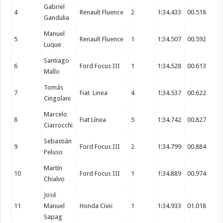
Gabriel
4
Renault Fluence
2
1:34.433
00.518
Gandulia
Manuel
5
Renault Fluence
1
1:34.507
00.592
Luque
Santiago
6
Ford Focus III
1
1:34.528
00.613
Mallo
Tomás
7
Fiat Linea
4
1:34.537
00.622
Cingolani
Marcelo
8
Fiat Línea
5
1:34.742
00.827
Ciarrocchi
Sebastián
9
Ford Focus III
2
1:34.799
00.884
Peluso
Martín
10
Ford Focus III
1
1:34.889
00.974
Chialvo
José
11
Manuel
Honda Civic
1
1:34.933
01.018
Sapag