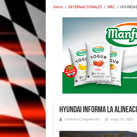
Inicio
/
INTERNACIONALES
/
WRC
/
HYUNDAI
HYUNDAI INFORMA LA ALINEAC
Córdoba Competición
mayo 26, 2020