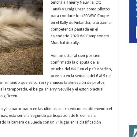
tendrá a Thierry Neuville, Ott
Tänak y Craig Breen como pilotos
para conducir los i20 WRC Coupé
en el Rally de Finlandia, la próxima
competencia pautada en el
calendario 2020 del Campeonato
Mundial de rally.
Aún sin estar al cien por cien
confirmada la disputa de la
prueba del WRC en el país nórdico,
prevista en la semana del 6 al 9 de
confirmando que se corre?) y anunció la alineación de pilotos
oda la temporada, el belga Thierry Neuville y el estonio actual
raig Breen.
ia y ha participado en las últimas cuatro ediciones obteniendo el
s, esta sería la segunda participación de Breen en la
 la carrera de Suecia con un 7° lugar en la clasificación