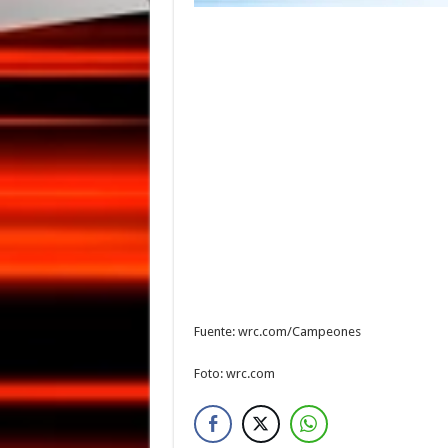
Fuente: wrc.com/Campeones
Foto: wrc.com