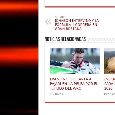
Anterior
JOHNSON INTERVINO Y LA
FÓRMULA 1 CORRERÁ EN
GRAN BRETAÑA
Noticias relacionadas
EVANS NO DESCARTA A
INSC
PAJARI EN LA PELEA POR EL
PARA 
TÍTULO DEL WRC
2026
7 horas
2 día