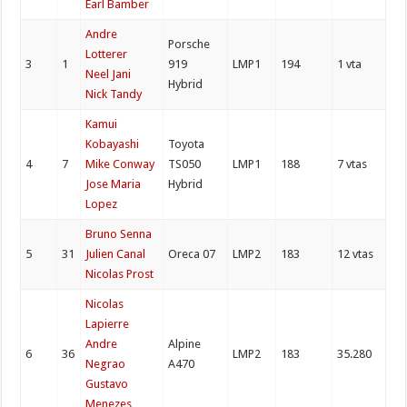
Earl Bamber
Andre
Porsche
Lotterer
3
1
919
LMP1
194
1 vta
Neel Jani
Hybrid
Nick Tandy
Kamui
Kobayashi
Toyota
4
7
Mike Conway
TS050
LMP1
188
7 vtas
Jose Maria
Hybrid
Lopez
Bruno Senna
5
31
Julien Canal
Oreca 07
LMP2
183
12 vtas
Nicolas Prost
Nicolas
Lapierre
Andre
Alpine
6
36
LMP2
183
35.280
Negrao
A470
Gustavo
Menezes