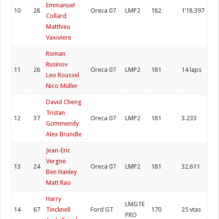
Emmanuel
10
28
Oreca 07
LMP2
182
1’18.397
Collard
Matthieu
Vaxiviere
Roman
Rusinov
11
26
Oreca 07
LMP2
181
14 laps
Leo Roussel
Nico Müller
David Cheng
Tristan
12
37
Oreca 07
LMP2
181
3.233
Gommendy
Alex Brundle
Jean-Eric
Vergne
13
24
Oreca 07
LMP2
181
32.611
Ben Hanley
Matt Rao
Harry
LMGTE
14
67
Tincknell
Ford GT
170
25 vtas
PRO