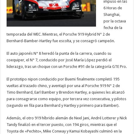
impuso en las
6 Horas de
Shanghai,
por la octava
fecha de la
temporada del WEC. Mientras, el Porsche 919 Hybrid N° 2 de
Bernhard-Bamber-Hartley fue escolta, y se consagró campeón.
El auto japonés N° 8 heredó la punta de la carrera, cuando su
coequiper, el N° 7, conducido por José María López perdió el
liderazgo, tras un choque con un Porsche #91 de la categoría GTE Pro.
El prototipo nipon conducido por Buemi finalmente completó 195
vueltas al trazado chino, y aventajó por una al Porsche 919 N° 2 de
Timo Bernhard, Earl Bamber y Brendon Hartley, a quienes les alcanzó
para consagrarse como equipo, por tercera vez consecutiva, y pilotos
(segundo en fila para Bernhard y Hartley y primero para Bamber).
Además, el otro 919 híbrido alemán de Neel Jani, André Lotterer y Nick
Tandy finalizó en el tercer puesto, con 194 giros, mientras que el
Toyota de «Pechito», Mike Conway y Kamui Kobayashi culminó en la