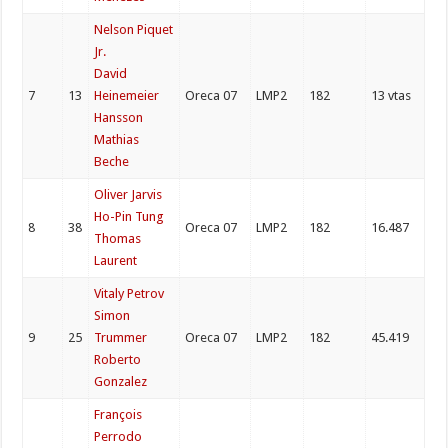
Nelson Piquet
Jr.
David
7
13
Heinemeier
Oreca 07
LMP2
182
13 vtas
Hansson
Mathias
Beche
Oliver Jarvis
Ho-Pin Tung
8
38
Oreca 07
LMP2
182
16.487
Thomas
Laurent
Vitaly Petrov
Simon
9
25
Trummer
Oreca 07
LMP2
182
45.419
Roberto
Gonzalez
François
Perrodo