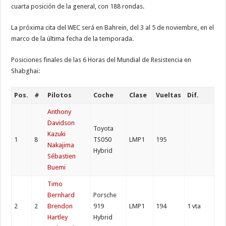
cuarta posición de la general, con 188 rondas.
La próxima cita del WEC será en Bahrein, del 3 al 5 de noviembre, en el
marco de la última fecha de la temporada.
Posiciones finales de las 6 Horas del Mundial de Resistencia en
Shabghai:
Pos.
#
Pilotos
Coche
Clase
Vueltas
Dif.
Anthony
Davidson
Toyota
Kazuki
1
8
TS050
LMP1
195
Nakajima
Hybrid
Sébastien
Buemi
Timo
Bernhard
Porsche
2
2
Brendon
919
LMP1
194
1 vta
Hartley
Hybrid