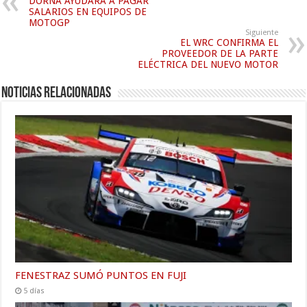
DORNA AYUDARÁ A PAGAR
SALARIOS EN EQUIPOS DE
MOTOGP
Siguiente
EL WRC CONFIRMA EL
PROVEEDOR DE LA PARTE
ELÉCTRICA DEL NUEVO MOTOR
Noticias relacionadas
FENESTRAZ SUMÓ PUNTOS EN FUJI
5 días