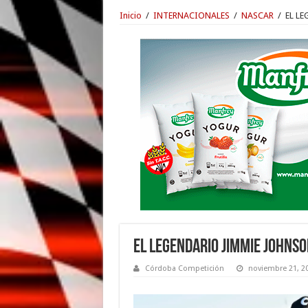
Inicio
/
INTERNACIONALES
/
NASCAR
/
EL L
EL LEGENDARIO JIMMIE JOHNSO
Córdoba Competición
noviembre 21, 2