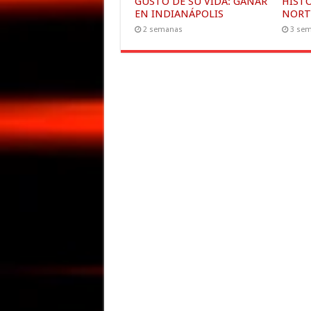
GUSTO DE SU VIDA: GANAR
HIST
EN INDIANÁPOLIS
NORT
2 semanas
3 se