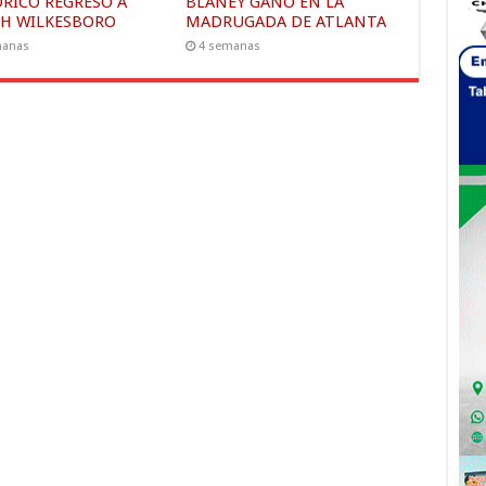
ÓRICO REGRESO A
BLANEY GANÓ EN LA
H WILKESBORO
MADRUGADA DE ATLANTA
manas
4 semanas