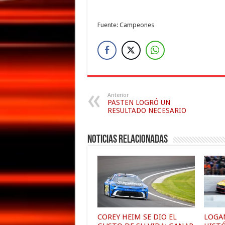
Fuente: Campeones
Anterior
PASTEN LOGRÓ UN
RESULTADO NECESARIO
Noticias relacionadas
COREY HEIM SE DIO EL
LOGA