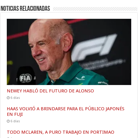
Noticias relacionadas
NEWEY HABLÓ DEL FUTURO DE ALONSO
6 días
HAAS VOLVIÓ A BRINDARSE PARA EL PÚBLICO JAPONÉS
EN FUJI
6 días
TODO MCLAREN, A PURO TRABAJO EN PORTIMAO