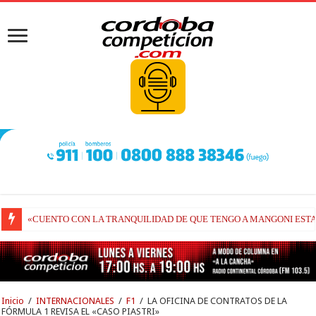
«CUENTO CON LA TRANQUILIDAD DE QUE TENGO A MANGONI ESTA
FIN DE SEMANA DE REGRESO PARA EL TC2000: VUELVE A CORRER
Inicio
/
INTERNACIONALES
/
F1
/
LA OFICINA DE CONTRATOS DE LA
FÓRMULA 1 REVISA EL «CASO PIASTRI»