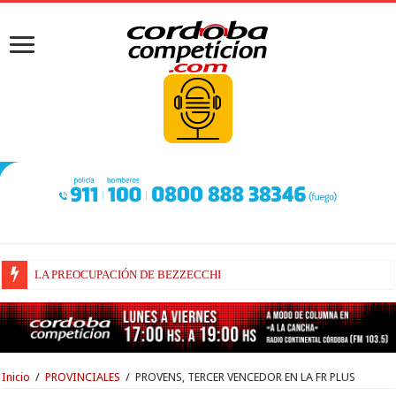
LA PREOCUPACIÓN DE BEZZECCHI
BEZZECCHI, RECUPERADO Y VELOZ
Inicio
/
PROVINCIALES
/
PROVENS, TERCER VENCEDOR EN LA FR PLUS