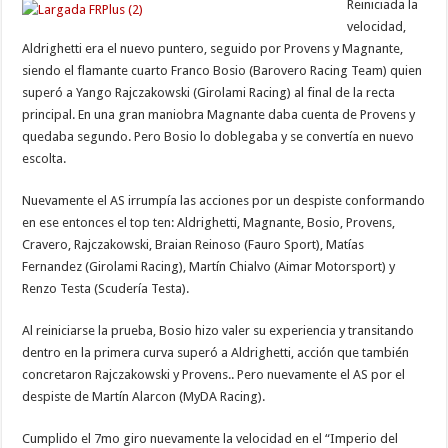
Reiniciada la
velocidad,
Aldrighetti era el nuevo puntero, seguido por Provens y Magnante,
siendo el flamante cuarto Franco Bosio (Barovero Racing Team) quien
superó a Yango Rajczakowski (Girolami Racing) al final de la recta
principal. En una gran maniobra Magnante daba cuenta de Provens y
quedaba segundo. Pero Bosio lo doblegaba y se convertía en nuevo
escolta.
Nuevamente el AS irrumpía las acciones por un despiste conformando
en ese entonces el top ten: Aldrighetti, Magnante, Bosio, Provens,
Cravero, Rajczakowski, Braian Reinoso (Fauro Sport), Matías
Fernandez (Girolami Racing), Martín Chialvo (Aimar Motorsport) y
Renzo Testa (Scudería Testa).
Al reiniciarse la prueba, Bosio hizo valer su experiencia y transitando
dentro en la primera curva superó a Aldrighetti, acción que también
concretaron Rajczakowski y Provens.. Pero nuevamente el AS por el
despiste de Martín Alarcon (MyDA Racing).
Cumplido el 7mo giro nuevamente la velocidad en el “Imperio del