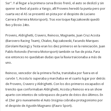
Sur”. Y al llegar a la primera curva Bosio frenó, el auto se deslizó y sin
querer se llevó al pasto a Yango, allí Provens heredó la punta pero por
cuarta vez el AS se presentó en pista por el despiste de Luciano
Carrera (Ferreira Motorsport). Tras ese toque Rajczakowski quedó
8vo y Bosio 24to.
Provens, Aldrighetti, Cravero, Reinoso, Magnante, Juan Cruz Acosta
(Barovero Racing Team), Chialvo, Rajczakowski, Facundo Marques
(Girolami Racing) y Testa eran los diez primeros en la reiniciación. Juan
Pablo Rotondo (Ferreira Motorsport) también se fue de pista. Para
ese entonces no quedaban dudas que la lluvia traicionaba a más de
uno.
Reinoso, vencedor de la primera fecha, transitaba por fuera en el
curvón 1, Acosta lo superaba y marchaba en el cuarto lugar por detrás
de Provens, Cravero y Aldrighetti. Con los dos primeros escapados el
trencito que conformaban Aldrighetti, Acosta y Reinoso era un show
aparte con intentos de sobrepasos de parte de éstos dos últimos. En
el 23er giro nuevamente el Auto Insignia cobraba protagonismo por
el despiste de Agustín Magnano ((Fauro Sport).